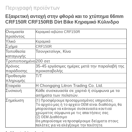
Περιγραφή προϊόντων
Εξαιρετική αντοχή στην φθορά και το χτύπημα
66mm
CRF150R CRF150RB Dirt Bike Κηραμικό Κύλινδρο
Ονομασία
Κεραμικό κιβώτιο CRF150R
προϊόντος
Υλικό
Κεραμικά
Σχήμα
CRF150R
Τοποθεσία
Τσονγκτσίνγκ, Κίνα
καταγωγής
Τροποποιημένο
200 σετ
Χρόνος
35-45 εργάσιμες ημέρες μετά την παραλαβή της
παράδοσης
προκαταβολής
Προθεσμία
Τ/Τ
πληρωμής
Εταιρεία
Η Chongqing Litron Trading Co. Ltd.
Συσκευή
Κάθε συσκευασία σε χαρτιά ή σύμφωνα με τα
αιτήματα των πελατών.
Σημείωση
(1) Προσφέρουμε προσαρμοσμένες υπηρεσίες.
Το αρχείο μας ή το αρχείο OEM είναι διαθέσιμο, θα
μπορούσαμε να κάνουμε συσκευασία κουτιού
χρώματος σύμφωνα με τις απαιτήσεις σας.
(2) OEM Διαθέσιμο
Θα μπορούσαμε να προσφέρουμε δείγματα στους
πελάτες για να ελέγξουμε την ποιότητα.