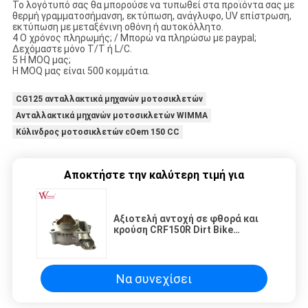
Το λογότυπό σας θα μπορούσε να τυπωθεί στα προϊόντα σας με
θερμή γραμματοσήμανση, εκτύπωση, ανάγλυφο, UV επίστρωση,
εκτύπωση με μεταξένινη οθόνη ή αυτοκόλλητο.
4 Ο χρόνος πληρωμής; / Μπορώ να πληρώσω με paypal;
Δεχόμαστε μόνο T/T ή L/C.
5 Η MOQ μας;
Η MOQ μας είναι 500 κομμάτια.
CG125 ανταλλακτικά μηχανών μοτοσικλετών
Ανταλλακτικά μηχανών μοτοσικλετών WIMMA
Κύλινδρος μοτοσικλετών cOem 150 CC
Αποκτήστε την καλύτερη τιμή για
Αξιοτελή αντοχή σε φθορά και
κρούση CRF150R Dirt Bike
Κεραμικό 66mm
Να συνεχίσει