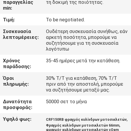
παραγγελίας
τη δοκιμή της ποιότητας.
ΕΡΓΟΣΤΑΣΊΟΥ
min:
Τιμή:
To be negotiated.
ΈΛΕΓΧΟΣ
ΠΟΙΌΤΗΤΑΣ
Συσκευασία
Ουδέτερη συσκευασία συνήθως, εάν
λεπτομέρειες:
αρκετή ποσότητα, μπορούμε να
συζητήσουμε για τη συσκευασία
λογότυπω
ΕΙΔΉΣΕΙΣ
Χρόνος
35-45 ημέρες μετά την κατάθεση.
παράδοσης:
ΖΗΤΉΣΤΕ
Όροι
30% T/T για κατάθεση, 70% T/T
ΜΙΑ
πληρωμής:
πριν από την αποστολή, μπορούμε
ΠΡΟΣΦΟΡΆ
να συζητήσουμε μεταξύ μας.
Δυνατότητα
50000 σετ το μήνα
ΧΆΡΤΗΣ
προσφοράς:
ΙΣΤΌΤΟΠΟΥ
Υψηλό φως:
,
CRF150RB φραγμός κυλίνδρων μοτοσικλετών
,
Φραγμός κυλίνδρων μοτοσικλετών 66mm
φραγμός κυλίνδρων μοτοσικλετών cOem