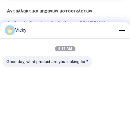
Ανταλλακτικά μηχανών μοτοσικλετών
Car Exterior Parts High-Quality Bumper B516F271301-4
CHANAN OSHAN​ Z6 Starry White
Vicky
Αρχάριος κινητήρας Honda EX5 Εναλλακτικά για κινητήρα
μοτοσυκλέτας φθηνό χονδρικό με υψηλές επιδόσεις
5:17 AM
Ηλεκτρονικό σύστημα κινητήρα για μοτοσυκλέτες
Good day, what product are you looking for?
Λαϊκή κατηγορία
Όλα
Ανταλλακτικά 
Ηλεκτρικά Μέρη 
Μηχανών 
Μοτοσικλετών
Μοτοσικλετών
Μέρη Μετάδοσης 
Αυτόματη Μηχανή 
Μοτοσικλετών
Καλωδίων
Μέρη Φρένων 
Μέλη Του Σώματος 