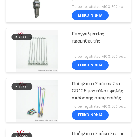
ΠΟΛΙΤΙΚΉ
To be negotiated MOQ:300 κομμάτια
ΜΥΣΤΙΚΌΤΗΤΑΣ
ΕΠΙΚΟΙΝΩΝΙΑ
33
Μέρη φρένων
Επαγγελματίας
προμηθευτής
μοτοσικλετών
To be negotiated MOQ:500 σύνολα
ΕΠΙΚΟΙΝΩΝΙΑ
Ποδήλατο Σπάουκ Σετ
121
CD125 μοντέλο υψηλής
Μέλη του σώματος
απόδοσης σπειροειδής
στρεβλωμένο ατσάλι
To be negotiated MOQ:500 σύνολα
μοτοσικλετών
βρόμικα ποδήλατα
ΕΠΙΚΟΙΝΩΝΙΑ
Ποδήλατο Σπάκο Σετ με