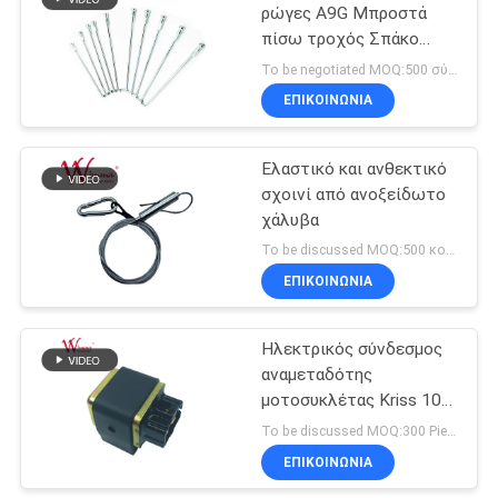
ρώγες A9G Μπροστά
πίσω τροχός Σπάκο
24
Ασημένιο WIMMA
To be negotiated MOQ:500 σύνολα
Μέρη εξαρτημάτων
ΕΠΙΚΟΙΝΩΝΙΑ
μοτοσικλετών
Ελαστικό και ανθεκτικό
σχοινί από ανοξείδωτο
χάλυβα
To be discussed MOQ:500 κομμάτια
ΕΠΙΚΟΙΝΩΝΙΑ
26
Περισσότερα
Ηλεκτρικός σύνδεσμος
αναμεταδότης
καυτά προϊόντα
μοτοσυκλέτας Kriss 100
για αγοραστές B2B Καλή
To be discussed MOQ:300 Pieces
απόδοση Άντρας 6,3mm
ΕΠΙΚΟΙΝΩΝΙΑ