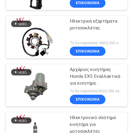
Component Protection
ΕΡΓΟΣΤΑΣΊΟΥ
ΕΠΙΚΟΙΝΩΝΙΑ
for Vehicles
B316F271201-0512 /
5306100-DC15
Ηλεκτρικά εξαρτήματα
ΈΛΕΓΧΟΣ
25
μοτοσυκλέτας
ΠΟΙΌΤΗΤΑΣ
μέρη μετάδοσης
To be negotiated. MOQ:200 σύνολα για τη διαταγή ιχνών για τη δοκιμή της ποιότητας.
μοτοσικλετών
ΕΙΔΉΣΕΙΣ
ΕΠΙΚΟΙΝΩΝΙΑ
ΖΗΤΉΣΤΕ
Αρχάριος κινητήρας
Honda EX5 Εναλλακτικά
ΜΙΑ
για κινητήρα
11
ΠΡΟΣΦΟΡΆ
μοτοσυκλέτας φθηνό
To be negotiated MOQ:300 σετ για παραγγελία μονοπατιού για δοκιμή ποιότητας
χονδρικό με υψηλές
Αυτόματη μηχανή
ΕΠΙΚΟΙΝΩΝΙΑ
επιδόσεις
ΧΆΡΤΗΣ
καλωδίων
Ηλεκτρονικό σύστημα
ΙΣΤΌΤΟΠΟΥ
κινητήρα για
μοτοσυκλέτες