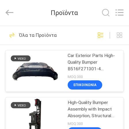
Litron
Spare
Parts
Προϊόντα
Co.,
Ltd..
All
Rights
ΣΠΊΤΙ
Reserved.
388
Όλα τα Προϊόντα
Ανταλλακτικά
ΠΡΟΪΌΝΤΑ
μηχανών
Car Exterior Parts High-
Quality Bumper
μοτοσικλετών
ΒΊΝΤΕΟ
B516F271301-4
CHANAN OSHAN​ Z6
MOQ:300
Starry White
ΣΧΕΤΙΚΆ
ΕΠΙΚΟΙΝΩΝΙΑ
199
ΜΕ
ηλεκτρικά μέρη
High-Quality Bumper
ΕΜΆΣ
Assembly with Impact
μοτοσικλετών
Absorption, Structural
ΕΠΙΣΚΕΨΉ
Composition, and
MOQ:300