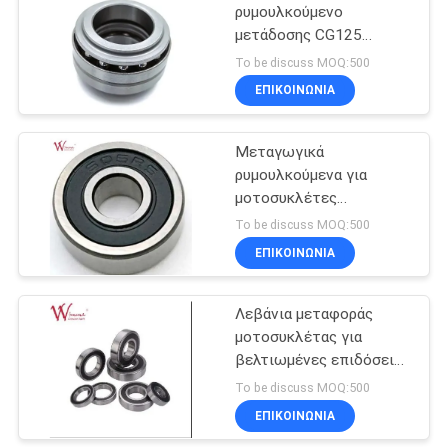
Φαρμακευτικών
ρυμουλκούμενο
Φαρμακευτικών
μετάδοσης CG125
24
Φαρμακευτικών
μοτοσυκλέτα:
To be discuss MOQ:500
Φαρμακευτικών
Βελτιώστε τις
Μέρη εξαρτημάτων
ΕΠΙΚΟΙΝΩΝΙΑ
Φαρμακευτικών
επιδόσεις και
μοτοσικλετών
επεκτείνετε τη διάρκεια
ζωής με αυτοπεποίθηση
Μεταγωγικά
ρυμουλκούμενα για
μοτοσυκλέτες
Μεταγωγικά
To be discuss MOQ:500
ρυμουλκούμενα για
ΕΠΙΚΟΙΝΩΝΙΑ
26
μοτοσυκλέτες
Περισσότερα
Λεβάνια μεταφοράς
μοτοσυκλέτας για
καυτά προϊόντα
βελτιωμένες επιδόσεις
ομαλής οδήγησης
To be discuss MOQ:500
ΕΠΙΚΟΙΝΩΝΙΑ