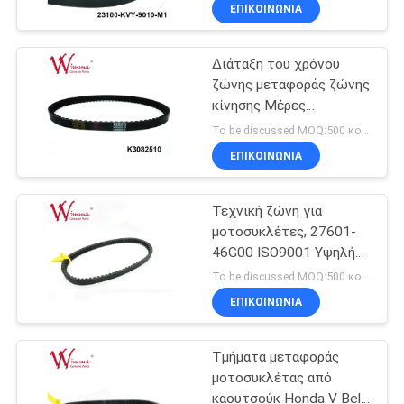
ΕΡΓΟΣΤΑΣΊΟΥ
ΕΠΙΚΟΙΝΩΝΙΑ
Διάταξη του χρόνου
ΈΛΕΓΧΟΣ
25
ζώνης μεταφοράς ζώνης
ΠΟΙΌΤΗΤΑΣ
κίνησης Μέρες
μέρη μετάδοσης
μετάδοσης
To be discussed MOQ:500 κομμάτια
μοτοσικλετών
μοτοσικλέτας K3082510
ΕΙΔΉΣΕΙΣ
ΕΠΙΚΟΙΝΩΝΙΑ
ISO9001
ΖΗΤΉΣΤΕ
Τεχνική ζώνη για
μοτοσυκλέτες, 27601-
ΜΙΑ
46G00 ISO9001 Υψηλής
11
ΠΡΟΣΦΟΡΆ
ποιότητας
To be discussed MOQ:500 κομμάτια
Αυτόματη μηχανή
ΕΠΙΚΟΙΝΩΝΙΑ
ΧΆΡΤΗΣ
καλωδίων
Τμήματα μεταφοράς
ΙΣΤΌΤΟΠΟΥ
μοτοσυκλέτας από
καουτσούκ Honda V Belt