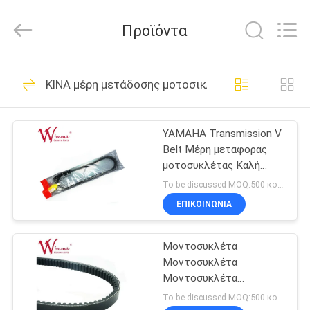
Litron
Spare
Parts
Προϊόντα
Co.,
Ltd..
All
Rights
ΣΠΊΤΙ
Reserved.
388
ΚΙΝΑ μέρη μετάδοσης μοτοσικλετών
Ανταλλακτικά
ΠΡΟΪΌΝΤΑ
μηχανών
YAMAHA Transmission V
Belt Μέρη μεταφοράς
μοτοσικλετών
ΒΊΝΤΕΟ
μοτοσυκλέτας Καλή
απόδοση 44D-E7641-00
To be discussed MOQ:500 κομμάτια
ΣΧΕΤΙΚΆ
ΕΠΙΚΟΙΝΩΝΙΑ
199
ΜΕ
ηλεκτρικά μέρη
Μοντοσυκλέτα
ΕΜΆΣ
Μοντοσυκλέτα
μοτοσικλετών
Μοντοσυκλέτα
ΕΠΙΣΚΕΨΉ
Μοντοσυκλέτα
To be discussed MOQ:500 κομμάτια