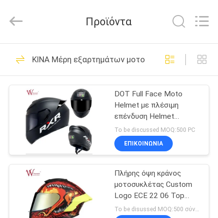
Litron
Spare
Parts
Προϊόντα
Co.,
Ltd..
All
Rights
ΣΠΊΤΙ
Reserved.
388
ΚΙΝΑ Μέρη εξαρτημάτων μοτοσικλετών
Ανταλλακτικά
ΠΡΟΪΌΝΤΑ
μηχανών
DOT Full Face Moto
Helmet με πλέσιμη
μοτοσικλετών
ΒΊΝΤΕΟ
επένδυση Helmet
μοτοσικλέτας Helmet
To be discussed MOQ:500 PC
Wholesale Price Custom
ΣΧΕΤΙΚΆ
ΕΠΙΚΟΙΝΩΝΙΑ
Logo Helmets Εταιρεία
199
ΜΕ
κατασκευής
ηλεκτρικά μέρη
Πλήρης όψη κράνος
ΕΜΆΣ
μοτοσυκλέτας Custom
μοτοσικλετών
Logo ECE 22 06 Top
ΕΠΙΣΚΕΨΉ
Quality DOT Certified
To be disussed MOQ:500 σύνολα