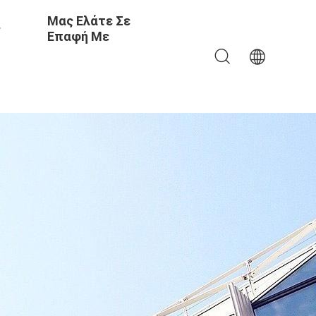
Μας Ελάτε Σε
ς
Επαφή Με