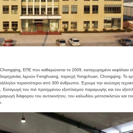
n Chongqing, ΕΠΕ που καθιερώνεται το 2009, καταχωρημένο κεφάλαιο ε
ιομηχανίας λιμνών Fenghuang, περιοχή Yongchuan, Chongqing. Το ερ
πάλληλοι περισσότεροι από 300 άνθρωποι. Έχουμε την ανώτερη τεχνικ
ς. Εισαγωγή του πιό προηγμένου εξοπλισμού παραγωγής και του εξοπλ
αραγωγή διάφορου του αυτοκινήτου, του καλωδίου μοτοσικλετών και το
ν.