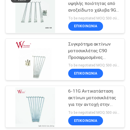
υψηλής ποιότητας από
ανοξείδωτο χάλυβα 9G
24
ISO9001
To be negotiated MOQ:500 σύνολα
Μέρη εξαρτημάτων
ΕΠΙΚΟΙΝΩΝΙΑ
μοτοσικλετών
Συγκρότημα ακτίνων
μοτοσυκλέτας C90
Προσαρμοσμένες
ακτίνες μοτοσυκλέτας
To be negotiated MOQ:500 σύνολα
και ρώγες WIMMA
ΕΠΙΚΟΙΝΩΝΙΑ
26
Χρωμική επιχρίστωση
ψευδαργύρου
Περισσότερα
6-11G Αντικατάσταση
ακτίνων μοτοσυκλέτας
καυτά προϊόντα
για την αντοχή στην
τριβή των τροχών
To be negotiated MOQ:500 σύνολα
Kawasaki
ΕΠΙΚΟΙΝΩΝΙΑ