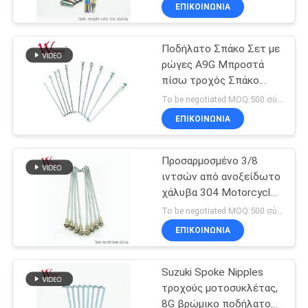
βρόμικα ποδήλατα
ΕΡΓΟΣΤΑΣΊΟΥ
ΕΠΙΚΟΙΝΩΝΙΑ
Ποδήλατο Σπάκο Σετ με
ΈΛΕΓΧΟΣ
25
ρώγες A9G Μπροστά
ΠΟΙΌΤΗΤΑΣ
πίσω τροχός Σπάκο
μέρη μετάδοσης
Ασημένιο WIMMA
To be negotiated MOQ:500 σύνολα
μοτοσικλετών
ΕΙΔΉΣΕΙΣ
ΕΠΙΚΟΙΝΩΝΙΑ
ΖΗΤΉΣΤΕ
Προσαρμοσμένο 3/8
ιντσών από ανοξείδωτο
ΜΙΑ
χάλυβα 304 Motorcycle
11
ΠΡΟΣΦΟΡΆ
Spoke Set ISO9001
To be negotiated MOQ:500 σύνολα
Πιστοποιημένα Spokes
Αυτόματη μηχανή
ΕΠΙΚΟΙΝΩΝΙΑ
τροχών και ρώγες
ΧΆΡΤΗΣ
καλωδίων
Suzuki Spoke Nipples
ΙΣΤΌΤΟΠΟΥ
τροχούς μοτοσυκλέτας,
8G βρώμικο ποδήλατο