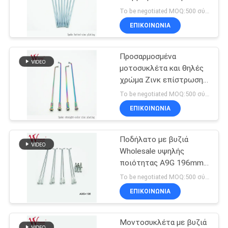
ΠΟΛΙΤΙΚΉ
Rim Spoke Καλή
To be negotiated MOQ:500 σύνολα
ποιότητα 6G
ΜΥΣΤΙΚΌΤΗΤΑΣ
ΕΠΙΚΟΙΝΩΝΙΑ
33
Μέρη φρένων
Προσαρμοσμένα
μοτοσυκλέτα και θηλές
μοτοσικλετών
χρώμα Ζινκ επίστρωση
για το τροχό
To be negotiated MOQ:500 σύνολα
μοτοσυκλέτα
ΕΠΙΚΟΙΝΩΝΙΑ
Ποδήλατο με βυζιά
121
Wholesale υψηλής
Μέλη του σώματος
ποιότητας A9G 196mm
μήκος βρόμικο
To be negotiated MOQ:500 σύνολα
μοτοσικλετών
ποδήλατο
ΕΠΙΚΟΙΝΩΝΙΑ
Μοντοσυκλέτα με βυζιά