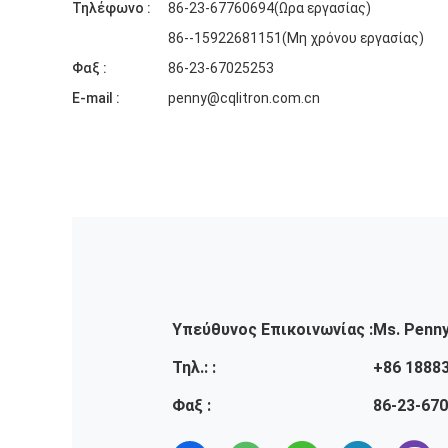
Τηλέφωνο :
86-23-67760694(Ωρα εργασίας)
86--15922681151(Μη χρόνου εργασίας)
Φαξ :
86-23-67025253
E-mail :
penny@cqlitron.com.cn
Υπεύθυνος Επικοινωνίας :
Ms. Penn
Τηλ.: :
+86 1888
Φαξ :
86-23-67