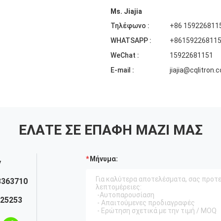
Ms. Jiajia
Τηλέφωνο :
+86 159226811
WHATSAPP :
+86159226811
WeChat :
15922681151
E-mail :
jiajia@cqlitron.
ΕΛΆΤΕ ΣΕ ΕΠΑΦΉ ΜΑΖΊ ΜΑΣ
Μήνυμα:
y
3363710
025253