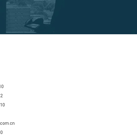
10
62
10
.com.cn
10