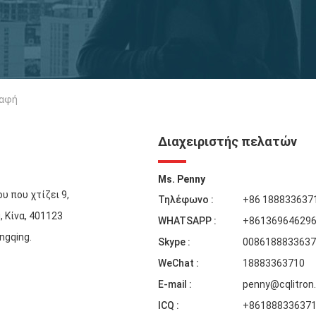
παφή
Διαχειριστής πελατών
Ms. Penny
υ που χτίζει 9,
Τηλέφωνο :
+86 188833637
, Κίνα, 401123
WHATSAPP :
+86136964629
ngqing.
Skype :
0086188833637
WeChat :
18883363710
E-mail :
penny@cqlitron
ICQ :
+86188833637