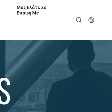
Μας Ελάτε Σε
ς
Επαφή Με