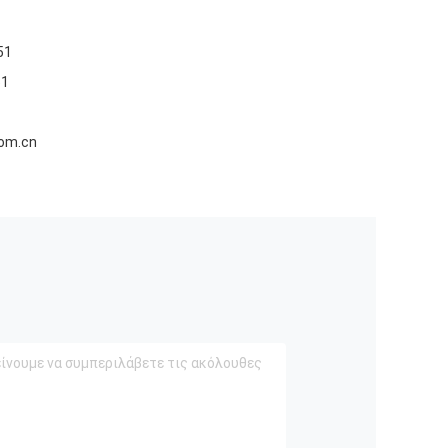
51
51
com.cn