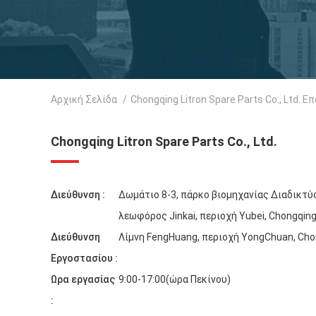
Αρχική Σελίδα
/
Chongqing Litron Spare Parts Co., Ltd. Ε
Chongqing Litron Spare Parts Co., Ltd.
Διεύθυνση :
Δωμάτιο 8-3, πάρκο βιομηχανίας Διαδικτύο
λεωφόρος Jinkai, περιοχή Yubei, Chongqing
Διεύθυνση
Λίμνη FengHuang, περιοχή YongChuan, Cho
Εργοστασίου :
Ωρα εργασίας
9:00-17:00(ώρα Πεκίνου)
: