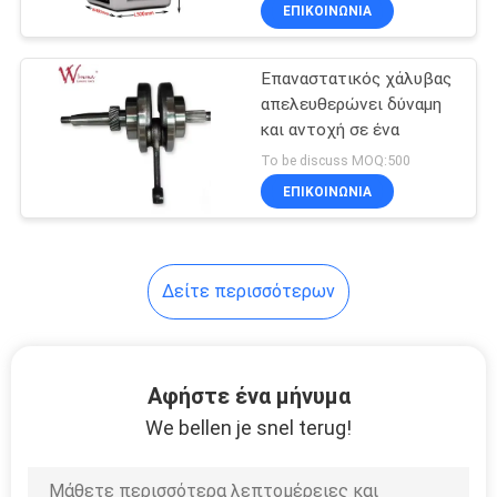
500mm*485mm*495mm
ΕΡΓΟΣΤΑΣΊΟΥ
ΕΠΙΚΟΙΝΩΝΙΑ
Επαναστατικός χάλυβας
ΈΛΕΓΧΟΣ
απελευθερώνει δύναμη
ΠΟΙΌΤΗΤΑΣ
και αντοχή σε ένα
To be discuss MOQ:500
ΕΙΔΉΣΕΙΣ
ΕΠΙΚΟΙΝΩΝΙΑ
ΖΗΤΉΣΤΕ
Δείτε περισσότερων
ΜΙΑ
ΠΡΟΣΦΟΡΆ
Αφήστε ένα μήνυμα
ΧΆΡΤΗΣ
We bellen je snel terug!
ΙΣΤΌΤΟΠΟΥ