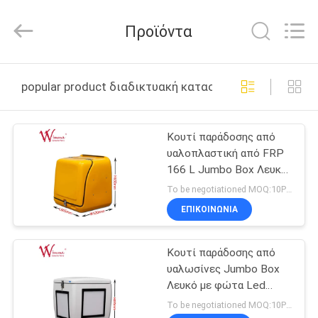
Litron
Spare
Parts
Προϊόντα
Co.,
Ltd..
All
Rights
ΣΠΊΤΙ
Reserved.
popular product διαδικτυακή κατασκευή
ΠΡΟΪΌΝΤΑ
Κουτί παράδοσης από
υαλοπλαστική από FRP
ΒΊΝΤΕΟ
166 L Jumbo Box Λευκό
με φώτα LED
To be negotiationed MOQ:10PCS
ΣΧΕΤΙΚΆ
ΕΠΙΚΟΙΝΩΝΙΑ
ΜΕ
Κουτί παράδοσης από
ΕΜΆΣ
υαλωσίνες Jumbo Box
Λευκό με φώτα Led
ΕΠΙΣΚΕΨΉ
Καλή απόδοση 85 L FRP
To be negotiationed MOQ:10PCS