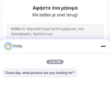
ΕΡΓΟΣΤΑΣΊΟΥ
Αφήστε ένα μήνυμα
We bellen je snel terug!
ΈΛΕΓΧΟΣ
ΠΟΙΌΤΗΤΑΣ
ΕΙΔΉΣΕΙΣ
Vicky
ΖΗΤΉΣΤΕ
1:46 PM
ΜΙΑ
Good day, what product are you looking for?
ΠΡΟΣΦΟΡΆ
Λαϊκή κατηγορία
Όλα
ΧΆΡΤΗΣ
Ανταλλακτικά 
Ηλεκτρικά Μέρη 
ΙΣΤΌΤΟΠΟΥ
Μηχανών 
Μοτοσικλετών
Μοτοσικλετών