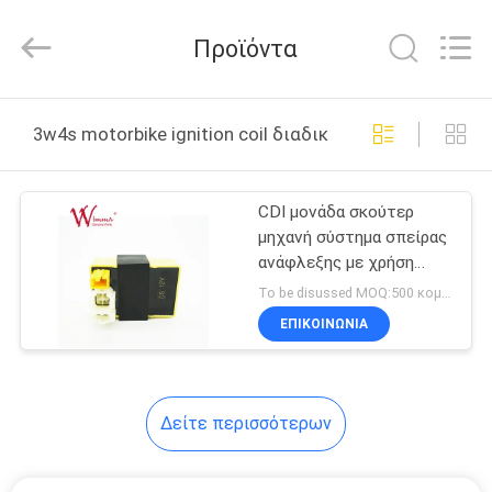
Litron
Spare
Parts
Προϊόντα
Co.,
Ltd..
All
Rights
ΣΠΊΤΙ
Reserved.
3w4s motorbike ignition coil διαδικτυακή κατασκευή
ΠΡΟΪΌΝΤΑ
CDI μονάδα σκούτερ
μηχανή σύστημα σπείρας
ΒΊΝΤΕΟ
ανάφλεξης με χρήση
μακράς ζωής 3W4S
To be disussed MOQ:500 κομμάτια
175cc C.8
ΣΧΕΤΙΚΆ
ΕΠΙΚΟΙΝΩΝΙΑ
ΜΕ
ΕΜΆΣ
Δείτε περισσότερων
ΕΠΙΣΚΕΨΉ