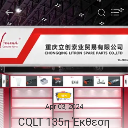
Litron
Spare
Parts
Co.,
Ltd..
All
Rights
ΣΠΊΤΙ
Reserved.
ΠΡΟΪΌΝΤΑ
ΒΊΝΤΕΟ
ΣΧΕΤΙΚΆ
ΜΕ
NEWS
ΕΜΆΣ
Apr 03, 2024
CQLT 135η Έκθεση
ΕΠΙΣΚΕΨΉ