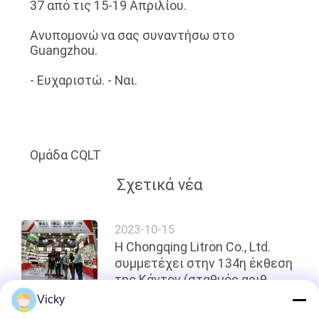
37 από τις 15-19 Απριλίου.
ΠΟΛΙΤΙΚΉ
Ανυπομονώ να σας συναντήσω στο
ΜΥΣΤΙΚΌΤΗΤΑΣ
Guangzhou.
- Ευχαριστώ. - Ναι.
Ομάδα CQLT
Σχετικά νέα
2023-10-15
Η Chongqing Litron Co., Ltd.
συμμετέχει στην 134η έκθεση
της Κάντον (σταθμός αριθ.
16.2B 36-37)
Vicky