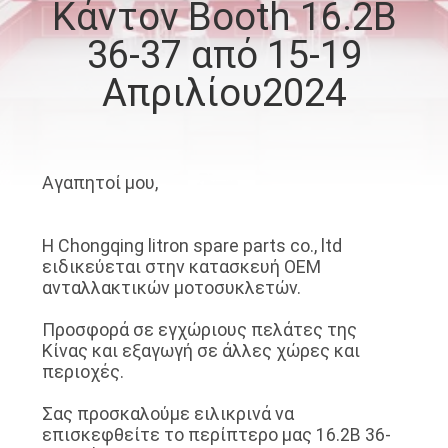
Κάντον Booth 16.2B
ΕΡΓΟΣΤΑΣΊΟΥ
36-37 από 15-19
ΈΛΕΓΧΟΣ
Απριλίου2024
ΠΟΙΌΤΗΤΑΣ
ΕΙΔΉΣΕΙΣ
Αγαπητοί μου,
ΖΗΤΉΣΤΕ
Η Chongqing litron spare parts co., ltd
ειδικεύεται στην κατασκευή OEM
ΜΙΑ
ανταλλακτικών μοτοσυκλετών.
ΠΡΟΣΦΟΡΆ
Προσφορά σε εγχώριους πελάτες της
Κίνας και εξαγωγή σε άλλες χώρες και
ΧΆΡΤΗΣ
περιοχές.
ΙΣΤΌΤΟΠΟΥ
Σας προσκαλούμε ειλικρινά να
επισκεφθείτε το περίπτερο μας 16.2B 36-