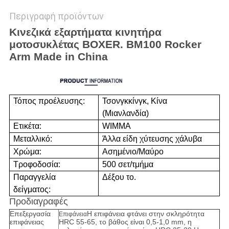
Περιγραφή προϊόντων
Κινεζικά εξαρτήματα κινητήρα
μοτοσυκλέτας BOXER. BM100 Rocker
Arm Made in China
Τόπος προέλευσης:
Τσονγκκίνγκ, Κίνα
(Μιανλανδία)
Ετικέτα:
WIMMA
Μεταλλικό:
Άλλα είδη χύτευσης χάλυβα
Χρώμα:
Ασημένιο/Μαύρο
Τροφοδοσία:
500 σετ/τμήμα
Παραγγελία
Δέξου το.
δείγματος:
Προδιαγραφές
Επεξεργασία
Η επιφάνεια φτάνει στην σκληρότητα
Επιφάνεια
επιφάνειας
HRC 55-65, το βάθος είναι 0,5-1,0 mm, η