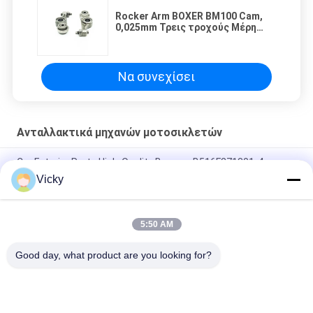
Rocker Arm BOXER BM100 Cam,
0,025mm Τρεις τροχούς Μέρη
μοτοσυκλέτας Τυπωμένο
λογότυπο
Να συνεχίσει
Ανταλλακτικά μηχανών μοτοσικλετών
Car Exterior Parts High-Quality Bumper B516F271301-4
CHANAN OSHAN​ Z6 Starry White
Vicky
Αρχάριος κινητήρας Honda EX5 Εναλλακτικά για κινητήρα
μοτοσυκλέτας φθηνό χονδρικό με υψηλές επιδόσεις
5:50 AM
Ηλεκτρονικό σύστημα κινητήρα για μοτοσυκλέτες
Good day, what product are you looking for?
Λαϊκή κατηγορία
Όλα