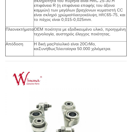
σκληρότητα του πυρήνα είναι HRC 25-30.Η
επιφάνεια R (η επιφάνεια επαφής του άξονα
καμμών) των μεγάλων βραχίονων κυματιστή CC
είναι σκληρό χρώμιο
65-75, και
Ηλεκτροκάλυψη, HRC
το πάχος είναι 0,015-0,025mm.
Πλεονεκτήματα
OEM ποιότητα με εξειδικευμένο υλικό, προηγμένη
τεχνολογία, αυστηρός έλεγχος ποιότητας.
Απόδοση
Η δική μας
υλικό είναι 20CrMo
Ραλ
,
Συνήθως
για 50.000 χιλιόμετρα.
και
Τελευταία