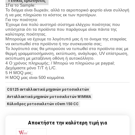
Γενικές ερωτήσεις
1Για το Sample:
Το δείγμα είναι δωρεάν, αλλά το αεροπορικό φορτίο είναι συλλογή
ή να μας πληρώσει το κόστος εκ των προτέρων.
Για την ποιότητα:
Έχουμε ένα πολύ αυστηρό σύστημα ελέγχου ποιότητας που
υπόσχεται ότι τα προϊόντα που παράγουμε είναι πάντα της
καλύτερης ποιότητας.
Μπορούμε να έχουμε το λογότυπό μας ή το όνομα της εταιρείας
να εκτυπωθεί στα προϊόντα ή την συσκευασία σας;
Το λογότυπό σας θα μπορούσε να τυπωθεί στα προϊόντα σας με
θερμή γραμματοσήμανση, εκτύπωση, ανάγλυφο, UV επίστρωση,
εκτύπωση με μεταξένινη οθόνη ή αυτοκόλλητο.
4 Ο χρόνος πληρωμής; / Μπορώ να πληρώσω με paypal;
Δεχόμαστε μόνο T/T ή L/C.
5 Η MOQ μας;
Η MOQ μας είναι 500 κομμάτια.
CG125 ανταλλακτικά μηχανών μοτοσικλετών
Ανταλλακτικά μηχανών μοτοσικλετών WIMMA
Κύλινδρος μοτοσικλετών cOem 150 CC
Αποκτήστε την καλύτερη τιμή για