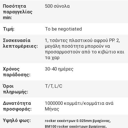
ΕΡΓΟΣΤΑΣΊΟΥ
Ποσότητα
500 σύνολα
παραγγελίας
min:
ΈΛΕΓΧΟΣ
Τιμή:
To be negotiated
ΠΟΙΌΤΗΤΑΣ
Συσκευασία
1, τσάντες πλαστικού αφρού PP. 2,
λεπτομέρειες:
μεγάλη ποσότητα μπορούν να
ΕΙΔΉΣΕΙΣ
προσαρμοστούν από το κιβώτιο και
τα χαρ
ΖΗΤΉΣΤΕ
Χρόνος
30-40 ημέρες
παράδοσης:
ΜΙΑ
Όροι
T/T, L/C
ΠΡΟΣΦΟΡΆ
πληρωμής:
Δυνατότητα
1000000 κομμάτι/κομμάτια ανά
ΧΆΡΤΗΣ
προσφοράς:
Μήνας
ΙΣΤΌΤΟΠΟΥ
Υψηλό φως:
,
rocker εκκέντρων 0.025mm βραχίονας
,
BM100 rocker εκκέντρων βραχίονας