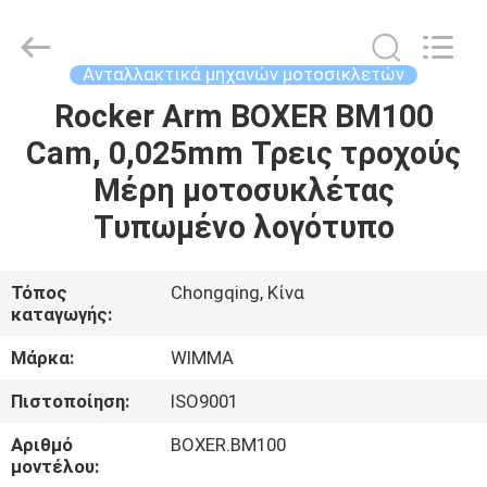
Litron
Spare
Parts
Co.,
Ltd..
Ανταλλακτικά μηχανών μοτοσικλετών
All
Rights
Rocker Arm BOXER BM100
ΣΠΊΤΙ
Reserved.
Cam, 0,025mm Τρεις τροχούς
ΠΡΟΪΌΝΤΑ
Μέρη μοτοσυκλέτας
Τυπωμένο λογότυπο
ΒΊΝΤΕΟ
Τόπος
Chongqing, Κίνα
καταγωγής:
ΣΧΕΤΙΚΆ
ΜΕ
Μάρκα:
WIMMA
ΕΜΆΣ
Πιστοποίηση:
ISO9001
Αριθμό
BOXER.BM100
ΕΠΙΣΚΕΨΉ
μοντέλου: