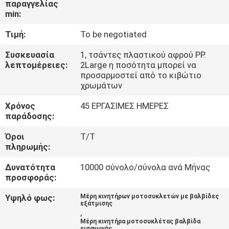
παραγγελίας
ΕΡΓΟΣΤΑΣΊΟΥ
min:
Τιμή:
To be negotiated
ΈΛΕΓΧΟΣ
ΠΟΙΌΤΗΤΑΣ
Συσκευασία
1, τσάντες πλαστικού αφρού PP.
λεπτομέρειες:
2Large η ποσότητα μπορεί να
προσαρμοστεί από το κιβώτιο
χρωμάτων
ΕΙΔΉΣΕΙΣ
Χρόνος
45 ΕΡΓΑΣΙΜΕΣ ΗΜΕΡΕΣ
παράδοσης:
ΖΗΤΉΣΤΕ
Όροι
T/T
ΜΙΑ
πληρωμής:
ΠΡΟΣΦΟΡΆ
Δυνατότητα
10000 σύνολο/σύνολα ανά Μήνας
προσφοράς:
ΧΆΡΤΗΣ
Υψηλό φως:
Μέρη κινητήρων μοτοσυκλετών με βαλβίδες
ΙΣΤΌΤΟΠΟΥ
εξάτμισης
,
Μέρη κινητήρα μοτοσυκλέτας βαλβίδα
εισαγωγής