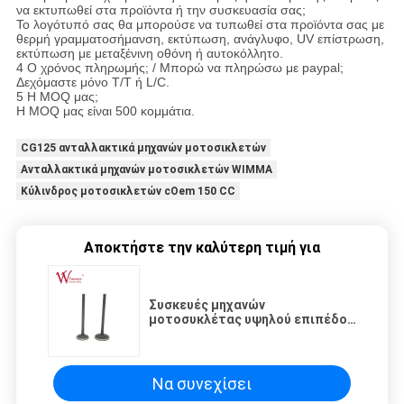
να εκτυπωθεί στα προϊόντα ή την συσκευασία σας;
Το λογότυπό σας θα μπορούσε να τυπωθεί στα προϊόντα σας με
θερμή γραμματοσήμανση, εκτύπωση, ανάγλυφο, UV επίστρωση,
εκτύπωση με μεταξένινη οθόνη ή αυτοκόλλητο.
4 Ο χρόνος πληρωμής; / Μπορώ να πληρώσω με paypal;
Δεχόμαστε μόνο T/T ή L/C.
5 Η MOQ μας;
Η MOQ μας είναι 500 κομμάτια.
CG125 ανταλλακτικά μηχανών μοτοσικλετών
Ανταλλακτικά μηχανών μοτοσικλετών WIMMA
Κύλινδρος μοτοσικλετών cOem 150 CC
Αποκτήστε την καλύτερη τιμή για
Συσκευές μηχανών
μοτοσυκλέτας υψηλού επιπέδου
45P
Να συνεχίσει