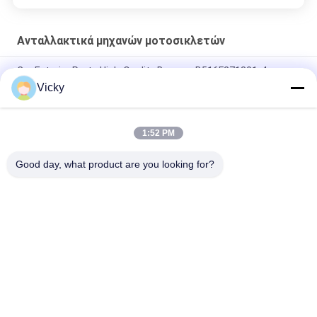
Ανταλλακτικά μηχανών μοτοσικλετών
Car Exterior Parts High-Quality Bumper B516F271301-4
CHANAN OSHAN​ Z6 Starry White
Vicky
Αρχάριος κινητήρας Honda EX5 Εναλλακτικά για κινητήρα
μοτοσυκλέτας φθηνό χονδρικό με υψηλές επιδόσεις
1:52 PM
Ηλεκτρονικό σύστημα κινητήρα για μοτοσυκλέτες
Good day, what product are you looking for?
Λαϊκή κατηγορία
Όλα
Ανταλλακτικά 
Ηλεκτρικά Μέρη 
Μηχανών 
Μοτοσικλετών
Μοτοσικλετών
Μέρη Μετάδοσης 
Αυτόματη Μηχανή 
Μοτοσικλετών
Καλωδίων