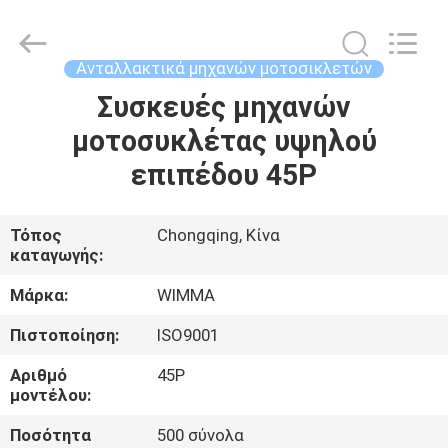
Litron
Spare
Parts
Co.,
Ltd..
Ανταλλακτικά μηχανών μοτοσικλετών
All
Rights
Συσκευές μηχανών
ΣΠΊΤΙ
Reserved.
μοτοσυκλέτας υψηλού
ΠΡΟΪΌΝΤΑ
επιπέδου 45P
ΒΊΝΤΕΟ
Τόπος
Chongqing, Κίνα
καταγωγής:
ΣΧΕΤΙΚΆ
Μάρκα:
WIMMA
ΜΕ
Πιστοποίηση:
ISO9001
ΕΜΆΣ
Αριθμό
45P
μοντέλου:
ΕΠΙΣΚΕΨΉ
Ποσότητα
500 σύνολα