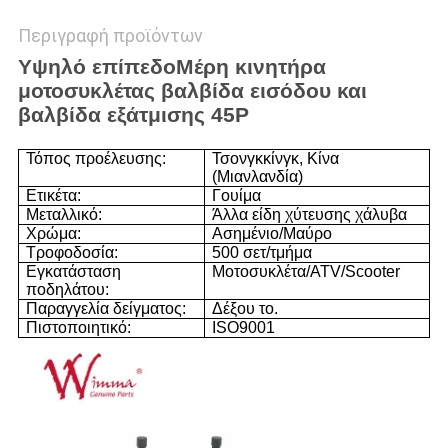
Περιγραφή προϊόντων
Υψηλό επίπεδο
Μέρη κινητήρα
μοτοσυκλέτας βαλβίδα εισόδου και
βαλβίδα εξάτμισης 45P
Τόπος προέλευσης:
Τσονγκκίνγκ, Κίνα
(Μιανλανδία)
Ετικέτα:
Γουίμα
Μεταλλικό:
Άλλα είδη χύτευσης χάλυβα
Χρώμα:
Ασημένιο/Μαύρο
Τροφοδοσία:
500 σετ/τμήμα
Εγκατάσταση
Μοτοσυκλέτα/ATV/Scooter
ποδηλάτου:
Παραγγελία δείγματος:
Δέξου το.
Πιστοποιητικό:
ISO9001