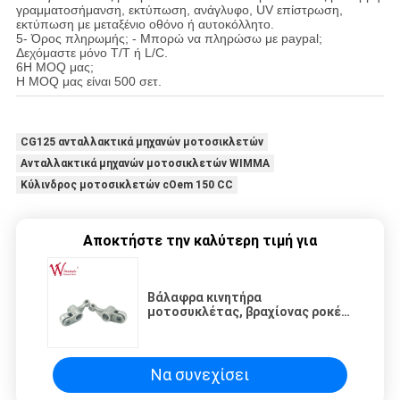
γραμματοσήμανση, εκτύπωση, ανάγλυφο, UV επίστρωση,
εκτύπωση με μεταξένιο οθόνο ή αυτοκόλλητο.
5- Όρος πληρωμής; - Μπορώ να πληρώσω με paypal;
Δεχόμαστε μόνο T/T ή L/C.
6Η MOQ μας;
Η MOQ μας είναι 500 σετ.
CG125 ανταλλακτικά μηχανών μοτοσικλετών
Ανταλλακτικά μηχανών μοτοσικλετών WIMMA
Κύλινδρος μοτοσικλετών cOem 150 CC
Αποκτήστε την καλύτερη τιμή για
Βάλαφρα κινητήρα
μοτοσυκλέτας, βραχίονας ροκέρ,
έγκριση ISO9001, Cam και
βραχίονας ροκέρ HUNK CBX-
TREME
Να συνεχίσει