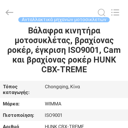
Litron
Spare
Parts
Co.,
Ltd..
Ανταλλακτικά μηχανών μοτοσικλετών
All
Rights
Βάλαφρα κινητήρα
ΣΠΊΤΙ
Reserved.
μοτοσυκλέτας, βραχίονας
ΠΡΟΪΌΝΤΑ
ροκέρ, έγκριση ISO9001, Cam
και βραχίονας ροκέρ HUNK
ΒΊΝΤΕΟ
CBX-TREME
ΣΧΕΤΙΚΆ
Τόπος
Chongqing, Κίνα
καταγωγής:
ΜΕ
ΕΜΆΣ
Μάρκα:
WIMMA
Πιστοποίηση:
ISO9001
ΕΠΙΣΚΕΨΉ
Αριθμό
HUNK CBX-TREME