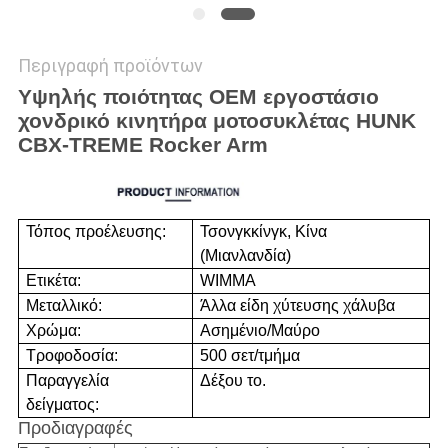
Περιγραφή προϊόντων
Υψηλής ποιότητας OEM εργοστάσιο
χονδρικό κινητήρα μοτοσυκλέτας HUNK
CBX-TREME Rocker Arm
Τόπος προέλευσης:
Τσονγκκίνγκ, Κίνα
(Μιανλανδία)
Ετικέτα:
WIMMA
Μεταλλικό:
Άλλα είδη χύτευσης χάλυβα
Χρώμα:
Ασημένιο/Μαύρο
Τροφοδοσία:
500 σετ/τμήμα
Παραγγελία
Δέξου το.
δείγματος:
Προδιαγραφές