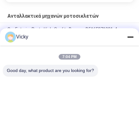
Ανταλλακτικά μηχανών μοτοσικλετών
Car Exterior Parts High-Quality Bumper B516F271301-4
CHANAN OSHAN​ Z6 Starry White
Vicky
Αρχάριος κινητήρας Honda EX5 Εναλλακτικά για κινητήρα
μοτοσυκλέτας φθηνό χονδρικό με υψηλές επιδόσεις
7:04 PM
Ηλεκτρονικό σύστημα κινητήρα για μοτοσυκλέτες
Good day, what product are you looking for?
Λαϊκή κατηγορία
Όλα
Ανταλλακτικά 
Ηλεκτρικά Μέρη 
Μηχανών 
Μοτοσικλετών
Μοτοσικλετών
Μέρη Μετάδοσης 
Αυτόματη Μηχανή 
Μοτοσικλετών
Καλωδίων
Μέρη Φρένων 
Μέλη Του Σώματος 