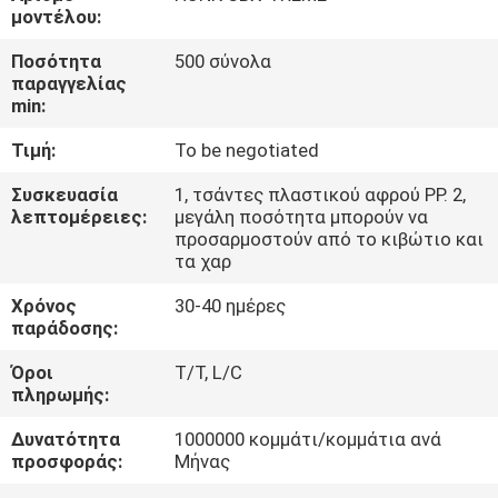
ΕΡΓΟΣΤΑΣΊΟΥ
μοντέλου:
Ποσότητα
500 σύνολα
ΈΛΕΓΧΟΣ
παραγγελίας
min:
ΠΟΙΌΤΗΤΑΣ
Τιμή:
To be negotiated
ΕΙΔΉΣΕΙΣ
Συσκευασία
1, τσάντες πλαστικού αφρού PP. 2,
λεπτομέρειες:
μεγάλη ποσότητα μπορούν να
προσαρμοστούν από το κιβώτιο και
ΖΗΤΉΣΤΕ
τα χαρ
ΜΙΑ
Χρόνος
30-40 ημέρες
παράδοσης:
ΠΡΟΣΦΟΡΆ
Όροι
T/T, L/C
πληρωμής:
ΧΆΡΤΗΣ
Δυνατότητα
1000000 κομμάτι/κομμάτια ανά
ΙΣΤΌΤΟΠΟΥ
προσφοράς:
Μήνας