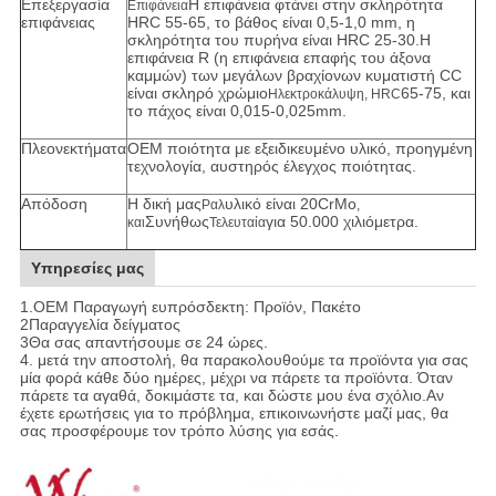
Επεξεργασία
Η επιφάνεια φτάνει στην σκληρότητα
Επιφάνεια
επιφάνειας
HRC 55-65, το βάθος είναι 0,5-1,0 mm, η
σκληρότητα του πυρήνα είναι HRC 25-30.Η
επιφάνεια R (η επιφάνεια επαφής του άξονα
καμμών) των μεγάλων βραχίονων κυματιστή CC
είναι σκληρό χρώμιο
65-75, και
Ηλεκτροκάλυψη, HRC
το πάχος είναι 0,015-0,025mm.
Πλεονεκτήματα
OEM ποιότητα με εξειδικευμένο υλικό, προηγμένη
τεχνολογία, αυστηρός έλεγχος ποιότητας.
Απόδοση
Η δική μας
υλικό είναι 20CrMo
Ραλ
,
Συνήθως
για 50.000 χιλιόμετρα.
και
Τελευταία
Υπηρεσίες μας
1.
OEM Παραγωγή ευπρόσδεκτη: Προϊόν, Πακέτο
2Παραγγελία δείγματος
3Θα σας απαντήσουμε σε 24 ώρες.
4. μετά την αποστολή, θα παρακολουθούμε τα προϊόντα για σας
μία φορά κάθε δύο ημέρες, μέχρι να πάρετε τα προϊόντα. Όταν
πάρετε τα αγαθά, δοκιμάστε τα, και δώστε μου ένα σχόλιο.Αν
έχετε ερωτήσεις για το πρόβλημα, επικοινωνήστε μαζί μας, θα
σας προσφέρουμε τον τρόπο λύσης για εσάς
.