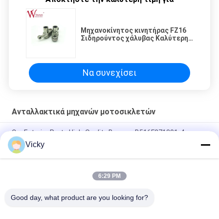
Μηχανοκίνητος κινητήρας FZ16
Σιδηρούντος χάλυβας Καλύτερη
ποιότητα
Να συνεχίσει
Ανταλλακτικά μηχανών μοτοσικλετών
Car Exterior Parts High-Quality Bumper B516F271301-4
CHANAN OSHAN​ Z6 Starry White
Vicky
Αρχάριος κινητήρας Honda EX5 Εναλλακτικά για κινητήρα
μοτοσυκλέτας φθηνό χονδρικό με υψηλές επιδόσεις
6:29 PM
Ηλεκτρονικό σύστημα κινητήρα για μοτοσυκλέτες
Good day, what product are you looking for?
Λαϊκή κατηγορία
Όλα