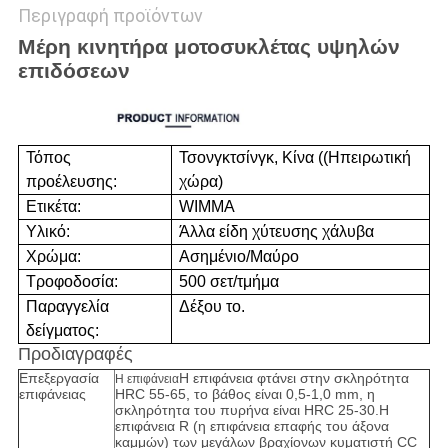
Περιγραφή προϊόντων
Μέρη κινητήρα μοτοσυκλέτας υψηλών
επιδόσεων
Τόπος
Τσονγκτσίνγκ, Κίνα ((Ηπειρωτική
προέλευσης:
χώρα)
Ετικέτα:
WIMMA
Υλικό:
Άλλα είδη χύτευσης χάλυβα
Χρώμα:
Ασημένιο/Μαύρο
Τροφοδοσία:
500 σετ/τμήμα
Παραγγελία
Δέξου το.
δείγματος:
Προδιαγραφές
Επεξεργασία
Η επιφάνεια φτάνει στην σκληρότητα
Η επιφάνεια
επιφάνειας
HRC 55-65, το βάθος είναι 0,5-1,0 mm, η
σκληρότητα του πυρήνα είναι HRC 25-30.Η
επιφάνεια R (η επιφάνεια επαφής του άξονα
καμμών) των μεγάλων βραχίονων κυματιστή CC