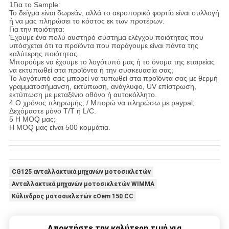
1Για το Sample:
Το δείγμα είναι δωρεάν, αλλά το αεροπορικό φορτίο είναι συλλογή
ή να μας πληρώσει το κόστος εκ των προτέρων.
Για την ποιότητα:
Έχουμε ένα πολύ αυστηρό σύστημα ελέγχου ποιότητας που
υπόσχεται ότι τα προϊόντα που παράγουμε είναι πάντα της
καλύτερης ποιότητας.
Μπορούμε να έχουμε το λογότυπό μας ή το όνομα της εταιρείας
να εκτυπωθεί στα προϊόντα ή την συσκευασία σας;
Το λογότυπό σας μπορεί να τυπωθεί στα προϊόντα σας με θερμή
γραμματοσήμανση, εκτύπωση, ανάγλυφο, UV επίστρωση,
εκτύπωση με μεταξένιο οθόνο ή αυτοκόλλητο.
4 Ο χρόνος πληρωμής; / Μπορώ να πληρώσω με paypal;
Δεχόμαστε μόνο T/T ή L/C.
5 Η MOQ μας;
Η MOQ μας είναι 500 κομμάτια.
CG125 ανταλλακτικά μηχανών μοτοσικλετών
Ανταλλακτικά μηχανών μοτοσικλετών WIMMA
Κύλινδρος μοτοσικλετών cOem 150 CC
Αποκτήστε την καλύτερη τιμή για