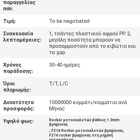
παραγγελίας
ΕΡΓΟΣΤΑΣΊΟΥ
min:
Τιμή:
To be negotiated
ΈΛΕΓΧΟΣ
ΠΟΙΌΤΗΤΑΣ
Συσκευασία
1, τσάντες πλαστικού αφρού PP. 2,
λεπτομέρειες:
μεγάλη ποσότητα μπορούν να
προσαρμοστούν από το κιβώτιο και
τα χαρ
ΕΙΔΉΣΕΙΣ
Χρόνος
30-40 ημέρες
παράδοσης:
ΖΗΤΉΣΤΕ
Όροι
T/T, L/C
ΜΙΑ
πληρωμής:
ΠΡΟΣΦΟΡΆ
Δυνατότητα
10000000 κομμάτι/κομμάτια ανά
προσφοράς:
Μήνας
ΧΆΡΤΗΣ
Υψηλό φως:
Rocker μοτοσικλετών βάθους 1.0mm
ΙΣΤΌΤΟΠΟΥ
βραχίονας
,
,
FZ16 Rocker μοτοσικλετών βραχίονας
FZ16 rocker βραχίονας στη μηχανή
αυτοκινήτων