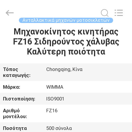
Litron
Spare
Parts
Co.,
Ltd..
Ανταλλακτικά μηχανών μοτοσικλετών
All
Rights
Μηχανοκίνητος κινητήρας
ΣΠΊΤΙ
Reserved.
FZ16 Σιδηρούντος χάλυβας
ΠΡΟΪΌΝΤΑ
Καλύτερη ποιότητα
ΒΊΝΤΕΟ
Τόπος
Chongqing, Κίνα
καταγωγής:
ΣΧΕΤΙΚΆ
Μάρκα:
WIMMA
ΜΕ
Πιστοποίηση:
ISO9001
ΕΜΆΣ
Αριθμό
FZ16
μοντέλου:
ΕΠΙΣΚΕΨΉ
Ποσότητα
500 σύνολα