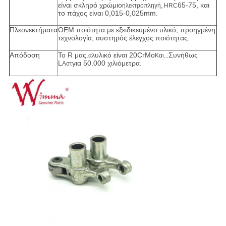
είναι σκληρό χρώμιο
65-75, και
ηλεκτροπληγή, HRC
το πάχος είναι 0,015-0,025mm.
Πλεονεκτήματα
OEM ποιότητα με εξειδικευμένο υλικό, προηγμένη
τεχνολογία, αυστηρός έλεγχος ποιότητας.
Απόδοση
Το R μας.
υλικό είναι 20CrMo
Συνήθως
αλ
Και...
L
για 50.000 χιλιόμετρα.
Αστ