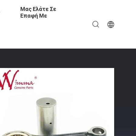
Μας Ελάτε Σε
ς
Επαφή Με
τημένη CD125