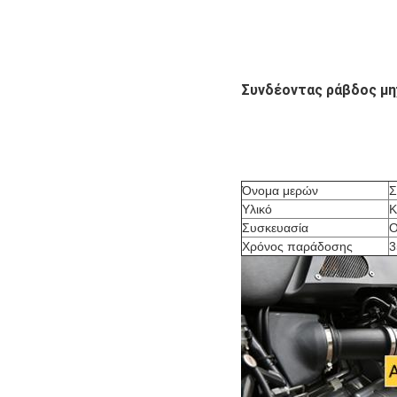
Συνδέοντας ράβδος μ
Όνομα μερών
Σ
Υλικό
Κ
Συσκευασία
Ο
Χρόνος παράδοσης
3