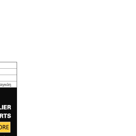
Σαγκάη