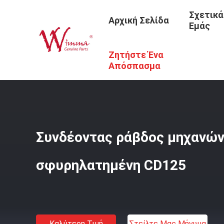
Σχετικά
Αρχική Σελίδα
Εμάς
Ζητήστε Ένα
Αρχική Σελίδα
/
Προϊόντα
/
Ανταλλακτικά Μηχανών Μο
Απόσπασμα
Συνδέοντας ράβδος μηχανώ
σφυρηλατημένη CD125
Καλύτερη Τιμή
Στείλτε Μας Μήνυμα