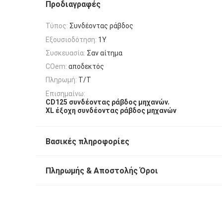
Προδιαγραφές
Τύπος:
Συνδέοντας ράβδος
Εξουσιοδότηση:
1Y
Συσκευασία:
Σαν αίτημα
COem:
αποδεκτός
Πληρωμή:
T/T
Επισημαίνω:
,
CD125 συνδέοντας ράβδος μηχανών
XL έξοχη συνδέοντας ράβδος μηχανών
Βασικές πληροφορίες
Πληρωμής & Αποστολής Όροι