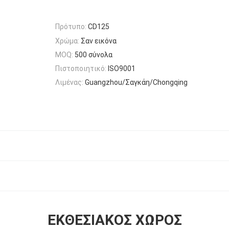
Πρότυπο:
CD125
Χρώμα:
Σαν εικόνα
MOQ:
500 σύνολα
Πιστοποιητικό:
ISO9001
Λιμένας:
Guangzhou/Σαγκάη/Chongqing
ΕΚΘΕΣΙΑΚΌΣ ΧΏΡΟΣ