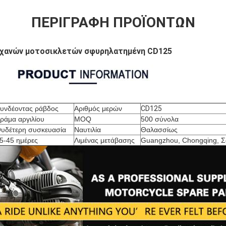
ΠΕΡΙΓΡΑΦΉ ΠΡΟΪΌΝΤΩΝ
ηχανών μοτοσικλετών σφυρηλατημένη CD125
υνδέοντας ράβδος
Αριθμός μερών
CD125
ράμα αργιλίου
MOQ
500 σύνολα
υδέτερη συσκευασία
Ναυτιλία
Θαλασσίως
5-45 ημέρες
Λιμένας μετάβασης
Guangzhou, Chongqing, 