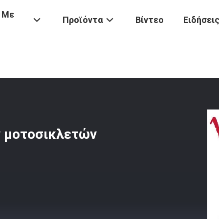
 Με
Προϊόντα
Βίντεο
Ειδήσει
τοσικλετών
/
Συνδέοντας Ράβδος Μηχανών Μοτοσικλετών Σφυρηλα
ν μοτοσικλετών