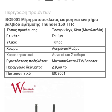
Περιγραφή προϊόντων
ISO9001 Μέρη μοτοσυκλέτας εισροή και κινητήρα
βαλβίδα εξάτμισης Thunder 150 TTR
Τόπος προέλευσης:
Τσονγκκίνγκ, Κίνα (Μιανλανδία)
Ετικέτα:
Γουίμα
Υλικό:
Τύπος
Χρώμα:
Ασημένιο/Μαύρο
Χαρακτηριστικό:
Δυνατό και Σταθερό
Εγκατάσταση ποδηλάτου:
Μοτοσυκλέτα/ATV/Scooter
Παραγγελία δείγματος:
Δέξου το.
Πιστοποιητικό:
ISO9001