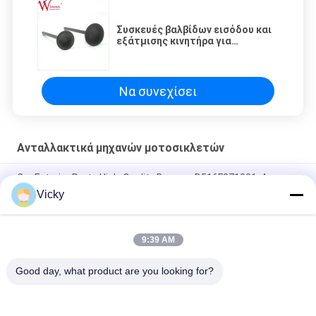
Συσκευές βαλβίδων εισόδου και
εξάτμισης κινητήρα για
μοτοσυκλέτες ISO9001 Thunder
150 TTR
Να συνεχίσει
Ανταλλακτικά μηχανών μοτοσικλετών
Car Exterior Parts High-Quality Bumper B516F271301-4
CHANAN OSHAN​ Z6 Starry White
Vicky
Αρχάριος κινητήρας Honda EX5 Εναλλακτικά για κινητήρα
μοτοσυκλέτας φθηνό χονδρικό με υψηλές επιδόσεις
9:39 AM
Ηλεκτρονικό σύστημα κινητήρα για μοτοσυκλέτες
Good day, what product are you looking for?
Λαϊκή κατηγορία
Όλα