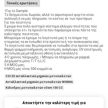
Γενικές ερωτήσεις
1Για το Sample:
Το δείγμα είναι δωρεάν, αλλά το αεροπορικό φορτίο είναι
συλλογή ή να μας πληρώσει το κόστος εκ των προτέρων.
Για την ποιότητα:
Έχουμε ένα πολύ αυστηρό σύστημα ελέγχου ποιότητας που
υπόσχεται ότι τα προϊόντα που παράγουμε είναι πάντα της
καλύτερης ποιότητας.
Μπορούμε να έχουμε το λογότυπό μας ή το όνομα της
εταιρείας να εκτυπωθεί στα προϊόντα ή την συσκευασία σας;
Το λογότυπό σας θα μπορούσε να τυπωθεί στα προϊόντα σας με
θερμή γραμματοσήμανση, εκτύπωση, ανάγλυφο, UV επίστρωση,
εκτύπωση με μεταξένινη οθόνη ή αυτοκόλλητο.
4 Ο χρόνος πληρωμής; / Μπορώ να πληρώσω με paypal;
Δεχόμαστε μόνο T/T ή L/C.
5 Η MOQ μας;
Η MOQ μας είναι 500 κομμάτια.
CG125 ανταλλακτικά μηχανών μοτοσικλετών
Ανταλλακτικά μηχανών μοτοσικλετών WIMMA
Κύλινδρος μοτοσικλετών cOem 150 CC
Αποκτήστε την καλύτερη τιμή για