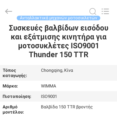
Litron
Spare
Parts
Co.,
Ltd..
Ανταλλακτικά μηχανών μοτοσικλετών
All
Rights
Συσκευές βαλβίδων εισόδου
ΣΠΊΤΙ
Reserved.
και εξάτμισης κινητήρα για
ΠΡΟΪΌΝΤΑ
μοτοσυκλέτες ISO9001
Thunder 150 TTR
ΒΊΝΤΕΟ
Τόπος
Chongqing, Κίνα
καταγωγής:
ΣΧΕΤΙΚΆ
ΜΕ
Μάρκα:
WIMMA
ΕΜΆΣ
Πιστοποίηση:
ISO9001
Αριθμό
Βαλβίδα 150 TTR βροντής
ΕΠΙΣΚΕΨΉ
μοντέλου: