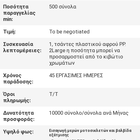
ΕΡΓΟΣΤΑΣΊΟΥ
Ποσότητα
500 σύνολα
παραγγελίας
min:
ΈΛΕΓΧΟΣ
Τιμή:
To be negotiated
ΠΟΙΌΤΗΤΑΣ
Συσκευασία
1, τσάντες πλαστικού αφρού PP.
λεπτομέρειες:
2Large η ποσότητα μπορεί να
ΕΙΔΉΣΕΙΣ
προσαρμοστεί από το κιβώτιο
χρωμάτων
ΖΗΤΉΣΤΕ
Χρόνος
45 ΕΡΓΑΣΙΜΕΣ ΗΜΕΡΕΣ
παράδοσης:
ΜΙΑ
Όροι
T/T
ΠΡΟΣΦΟΡΆ
πληρωμής:
Δυνατότητα
10000 σύνολο/σύνολα ανά Μήνας
ΧΆΡΤΗΣ
προσφοράς:
ΙΣΤΌΤΟΠΟΥ
Υψηλό φως:
Εισαγωγή μερών μοτοσικλετών και βαλβίδα
εξάτμισης