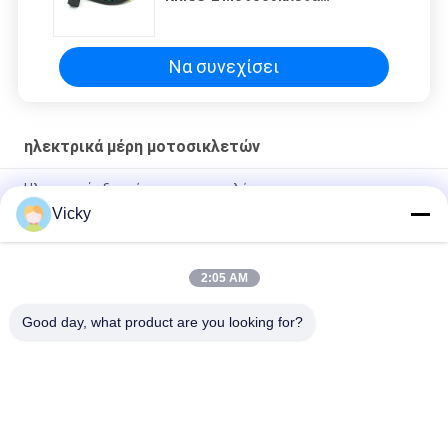
Ηλεκτρικά εξαρτήματα 18
Πολωνών Κινέζικο εργοστάσιο
Να συνεχίσει
ηλεκτρικά μέρη μοτοσικλετών
Ηλεκτρικά εξαρτήματα μοτοσυκλέτας
Vicky
Ηλεκτρικός σύνδεσμος αναμεταδότης μοτοσυκλέτας Kriss
100 για αγοραστές B2B Καλή απόδοση Άντρας 6,3mm
2:05 AM
Ηλεκτρικό ρελέ διακόπτη μοτοσυκλέτας για NOUVO αρσενικό
πιν-κόνακτο τύπου 12V
Good day, what product are you looking for?
Λαϊκή κατηγορία
Όλα
Ανταλλακτικά 
Ηλεκτρικά Μέρη 
Μηχανών 
Μοτοσικλετών