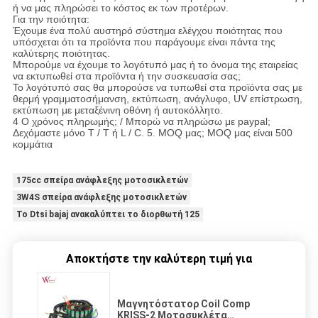
ή να μας πληρώσει το κόστος εκ των προτέρων.
Για την ποιότητα:
Έχουμε ένα πολύ αυστηρό σύστημα ελέγχου ποιότητας που
υπόσχεται ότι τα προϊόντα που παράγουμε είναι πάντα της
καλύτερης ποιότητας.
Μπορούμε να έχουμε το λογότυπό μας ή το όνομα της εταιρείας
να εκτυπωθεί στα προϊόντα ή την συσκευασία σας;
Το λογότυπό σας θα μπορούσε να τυπωθεί στα προϊόντα σας με
θερμή γραμματοσήμανση, εκτύπωση, ανάγλυφο, UV επίστρωση,
εκτύπωση με μεταξένινη οθόνη ή αυτοκόλλητο.
4 Ο χρόνος πληρωμής; / Μπορώ να πληρώσω με paypal;
Δεχόμαστε μόνο T / T ή L / C. 5. MOQ μας; MOQ μας είναι 500
κομμάτια
175cc σπείρα ανάφλεξης μοτοσικλετών
3W4S σπείρα ανάφλεξης μοτοσικλετών
Το Dtsi bajaj ανακαλύπτει το διορθωτή 125
Αποκτήστε την καλύτερη τιμή για
Μαγνητόστατορ Coil Comp
KRISS-2 Μοτοσυκλέτα