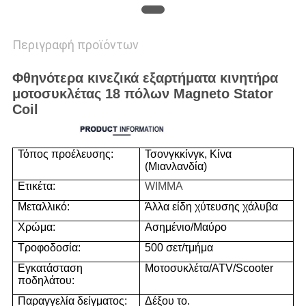
Περιγραφή προϊόντων
Φθηνότερα κινεζικά εξαρτήματα κινητήρα
μοτοσυκλέτας 18 πόλων Magneto Stator
Coil
Τόπος προέλευσης:
Τσονγκκίνγκ, Κίνα
(Μιανλανδία)
Ετικέτα:
WIMMA
Μεταλλικό:
Άλλα είδη χύτευσης χάλυβα
Χρώμα:
Ασημένιο/Μαύρο
Τροφοδοσία:
500 σετ/τμήμα
Εγκατάσταση
Μοτοσυκλέτα/ATV/Scooter
ποδηλάτου:
Παραγγελία δείγματος:
Δέξου το.