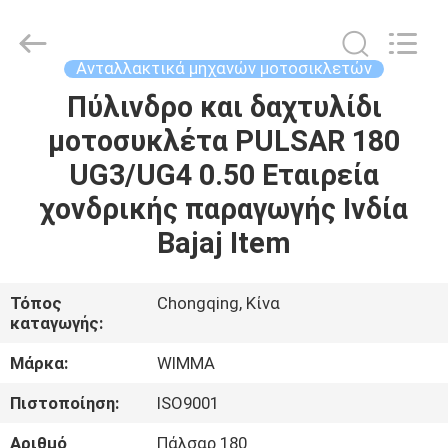
Litron
Spare
Parts
Co.,
Ltd..
Ανταλλακτικά μηχανών μοτοσικλετών
All
Rights
Πύλινδρο και δαχτυλίδι
ΣΠΊΤΙ
Reserved.
μοτοσυκλέτα PULSAR 180
ΠΡΟΪΌΝΤΑ
UG3/UG4 0.50 Εταιρεία
χονδρικής παραγωγής Ινδία
ΒΊΝΤΕΟ
Bajaj Item
ΣΧΕΤΙΚΆ
Τόπος
Chongqing, Κίνα
καταγωγής:
ΜΕ
ΕΜΆΣ
Μάρκα:
WIMMA
Πιστοποίηση:
ISO9001
ΕΠΙΣΚΕΨΉ
Αριθμό
Πάλσαρ 180