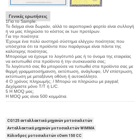
Γενικές ερωτήσεις
1Για το Sample:
Το δείγμα είναι δωρεάν, αλλά το αεροπορικό φορτίο είναι συλλογή
ή να μας πληρώσει το κόστος εκ των προτέρων.
Για την ποιότητα:
Έχουμε ένα πολύ αυστηρό σύστημα ελέγχου ποιότητας που
υπόσχεται ότι τα προϊόντα που παράγουμε είναι πάντα της
καλύτερης ποιότητας.
Μπορούμε να έχουμε το λογότυπό μας ή το όνομα της εταιρείας
να εκτυπωθεί στα προϊόντα ή την συσκευασία σας;
Το λογότυπό σας θα μπορούσε να τυπωθεί στα προϊόντα σας με
θερμή γραμματοσήμανση, εκτύπωση, ανάγλυφο, UV επίστρωση,
εκτύπωση με μεταξένινη οθόνη ή αυτοκόλλητο.
4 Ο χρόνος πληρωμής; / Μπορώ να πληρώσω με paypal;
Δεχόμαστε μόνο T/T ή L/C.
5 Η MOQ μας;
Η MOQ μας είναι 500 κομμάτια.
CG125 ανταλλακτικά μηχανών μοτοσικλετών
Ανταλλακτικά μηχανών μοτοσικλετών WIMMA
Κύλινδρος μοτοσικλετών cOem 150 CC