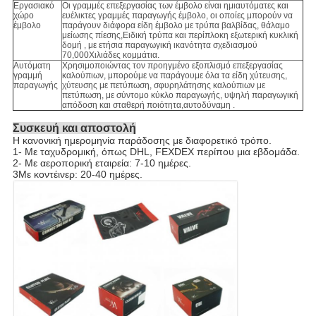
Εργασιακό
Οι γραμμές επεξεργασίας των έμβολο είναι ημιαυτόματες και
χώρο
ευέλικτες γραμμές παραγωγής έμβολο, οι οποίες μπορούν να
έμβολο
παράγουν διάφορα είδη έμβολο με τρύπα βαλβίδας, θάλαμο
μείωσης πίεσης,Ειδική τρύπα και περίπλοκη εξωτερική κυκλική
δομή , με ετήσια παραγωγική ικανότητα σχεδιασμού
70,000Χιλιάδες κομμάτια.
Αυτόματη
Χρησιμοποιώντας τον προηγμένο εξοπλισμό επεξεργασίας
γραμμή
καλούπιων, μπορούμε να παράγουμε όλα τα είδη χύτευσης,
παραγωγής
χύτευσης με πετύπωση, σφυρηλάτησης καλούπιων με
πετύπωση, με σύντομο κύκλο παραγωγής, υψηλή παραγωγική
απόδοση και σταθερή ποιότητα,αυτοδύναμη .
Συσκευή και αποστολή
Η κανονική ημερομηνία παράδοσης με διαφορετικό τρόπο.
1- Με ταχυδρομική, όπως DHL, FEXDEX περίπου μια εβδομάδα.
2- Με αεροπορική εταιρεία: 7-10 ημέρες.
3Με κοντέινερ: 20-40 ημέρες.