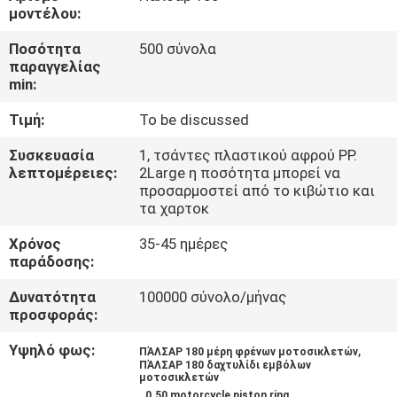
ΕΡΓΟΣΤΑΣΊΟΥ
μοντέλου:
Ποσότητα
500 σύνολα
ΈΛΕΓΧΟΣ
παραγγελίας
min:
ΠΟΙΌΤΗΤΑΣ
Τιμή:
To be discussed
ΕΙΔΉΣΕΙΣ
Συσκευασία
1, τσάντες πλαστικού αφρού PP.
λεπτομέρειες:
2Large η ποσότητα μπορεί να
προσαρμοστεί από το κιβώτιο και
ΖΗΤΉΣΤΕ
τα χαρτοκ
ΜΙΑ
Χρόνος
35-45 ημέρες
παράδοσης:
ΠΡΟΣΦΟΡΆ
Δυνατότητα
100000 σύνολο/μήνας
προσφοράς:
ΧΆΡΤΗΣ
Υψηλό φως:
,
ΠΆΛΣΑΡ 180 μέρη φρένων μοτοσικλετών
ΙΣΤΌΤΟΠΟΥ
ΠΆΛΣΑΡ 180 δαχτυλίδι εμβόλων
μοτοσικλετών
,
,
0.50 motorcycle piston ring