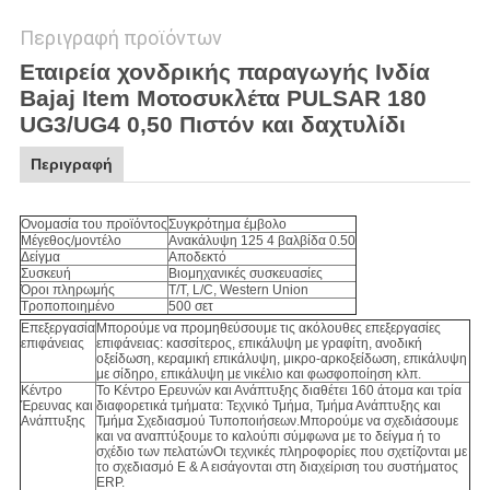
Περιγραφή προϊόντων
Εταιρεία χονδρικής παραγωγής Ινδία
Bajaj Item Μοτοσυκλέτα PULSAR 180
UG3/UG4 0,50 Πιστόν και δαχτυλίδι
Περιγραφή
Ονομασία του προϊόντος
Συγκρότημα έμβολο
Μέγεθος/μοντέλο
Ανακάλυψη 125 4 βαλβίδα 0.50
Δείγμα
Αποδεκτό
Συσκευή
Βιομηχανικές συσκευασίες
Όροι πληρωμής
T/T, L/C, Western Union
Τροποποιημένο
500 σετ
Επεξεργασία
Μπορούμε να προμηθεύσουμε τις ακόλουθες επεξεργασίες
επιφάνειας
επιφάνειας: κασσίτερος, επικάλυψη με γραφίτη, ανοδική
οξείδωση, κεραμική επικάλυψη, μικρο-αρκοξείδωση, επικάλυψη
με σίδηρο, επικάλυψη με νικέλιο και φωσφοποίηση κλπ.
Κέντρο
Το Κέντρο Ερευνών και Ανάπτυξης διαθέτει 160 άτομα και τρία
Έρευνας και
διαφορετικά τμήματα: Τεχνικό Τμήμα, Τμήμα Ανάπτυξης και
Ανάπτυξης
Τμήμα Σχεδιασμού Τυποποιήσεων.Μπορούμε να σχεδιάσουμε
και να αναπτύξουμε το καλούπι σύμφωνα με το δείγμα ή το
σχέδιο των πελατώνΟι τεχνικές πληροφορίες που σχετίζονται με
το σχεδιασμό Ε & Α εισάγονται στη διαχείριση του συστήματος
ERP.