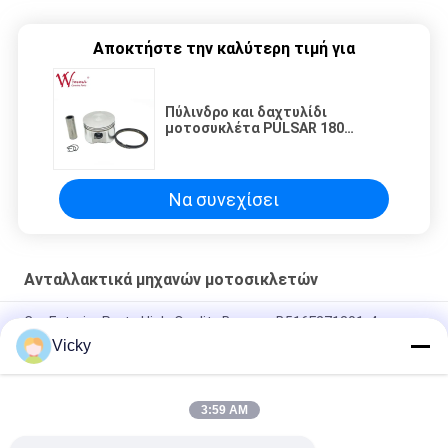
Αποκτήστε την καλύτερη τιμή για
Πύλινδρο και δαχτυλίδι
μοτοσυκλέτα PULSAR 180
UG3/UG4 0.50 Εταιρεία χονδρικής
παραγωγής Ινδία Bajaj Item
Να συνεχίσει
Ανταλλακτικά μηχανών μοτοσικλετών
Car Exterior Parts High-Quality Bumper B516F271301-4
CHANAN OSHAN​ Z6 Starry White
Vicky
Αρχάριος κινητήρας Honda EX5 Εναλλακτικά για κινητήρα
μοτοσυκλέτας φθηνό χονδρικό με υψηλές επιδόσεις
3:59 AM
Ηλεκτρονικό σύστημα κινητήρα για μοτοσυκλέτες