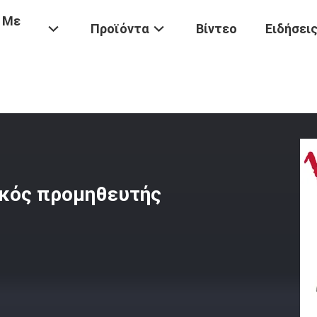
 Με
Προϊόντα
Βίντεο
Ειδήσει
τοσικλετών
/
Με Υψηλής Ποιότητας Κινεζικός Προμηθευτής
ικός προμηθευτής