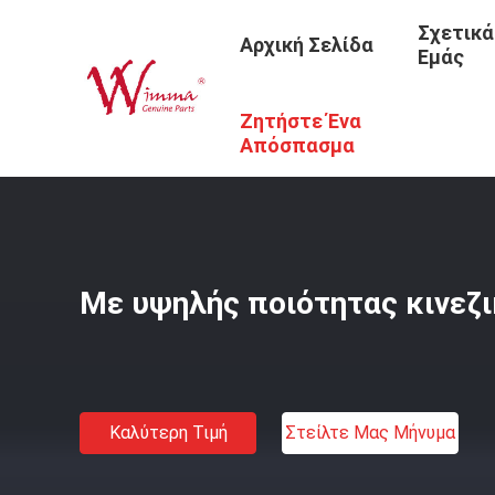
Σχετικά
Αρχική Σελίδα
Εμάς
Ζητήστε Ένα
Αρχική Σελίδα
/
Προϊόντα
/
Ανταλλακτικά Μηχανών Μο
Απόσπασμα
Με υψηλής ποιότητας κινεζ
Καλύτερη Τιμή
Στείλτε Μας Μήνυμα