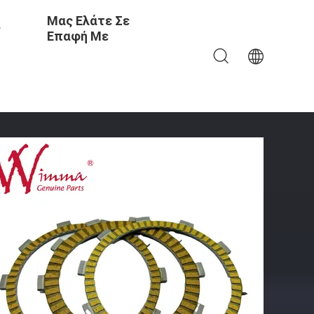
Μας Ελάτε Σε
ς
Επαφή Με