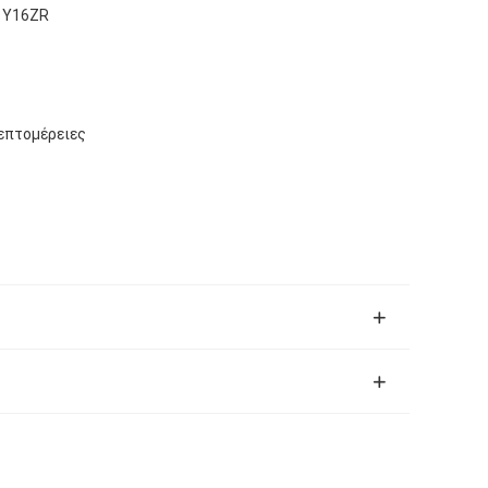
 Y16ZR
λεπτομέρειες