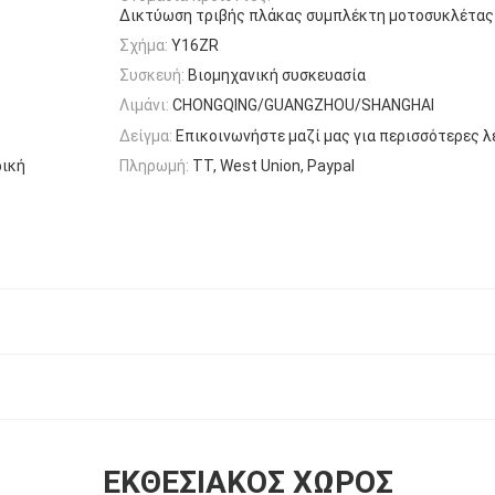
Δικτύωση τριβής πλάκας συμπλέκτη μοτοσυκλέτας
Σχήμα:
Y16ZR
Συσκευή:
Βιομηχανική συσκευασία
Λιμάνι:
CHONGQING/GUANGZHOU/SHANGHAI
Δείγμα:
Επικοινωνήστε μαζί μας για περισσότερες 
ρική
Πληρωμή:
TT, West Union, Paypal
ΕΚΘΕΣΙΑΚΌΣ ΧΏΡΟΣ