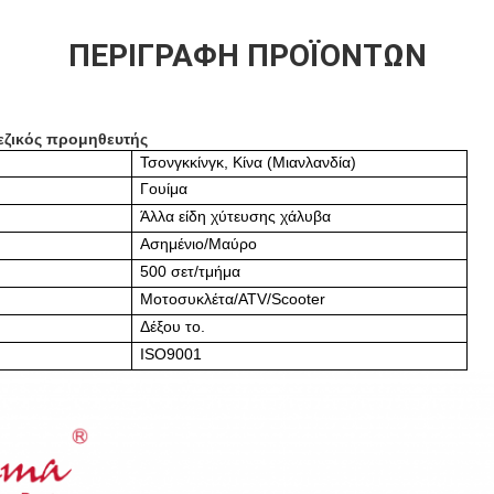
ΠΕΡΙΓΡΑΦΉ ΠΡΟΪΌΝΤΩΝ
εζικός προμηθευτής
Τσονγκκίνγκ, Κίνα (Μιανλανδία)
Γουίμα
Άλλα είδη χύτευσης χάλυβα
Ασημένιο/Μαύρο
500 σετ/τμήμα
Μοτοσυκλέτα/ATV/Scooter
Δέξου το.
ISO9001