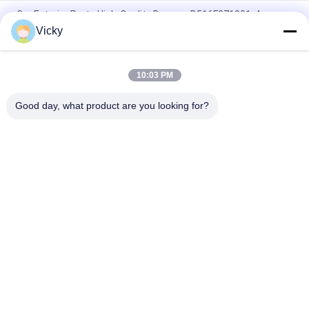
Car Exterior Parts High-Quality Bumper B516F271301-4
CHANAN OSHAN​ Z6 Starry White
Vicky
Αρχάριος κινητήρας Honda EX5 Εναλλακτικά για κινητήρα
μοτοσυκλέτας φθηνό χονδρικό με υψηλές επιδόσεις
10:03 PM
Ηλεκτρονικό σύστημα κινητήρα για μοτοσυκλέτες
Good day, what product are you looking for?
Λαϊκή κατηγορία
Όλα
Ανταλλακτικά 
Ηλεκτρικά Μέρη 
Μηχανών 
Μοτοσικλετών
Μοτοσικλετών
Μέρη Μετάδοσης 
Αυτόματη Μηχανή 
Μοτοσικλετών
Καλωδίων
Μέρη Φρένων 
Μέλη Του Σώματος 
Μοτοσικλετών
Μοτοσικλετών
Μέρη Εξαρτημάτων 
Περισσότερα Καυτά 