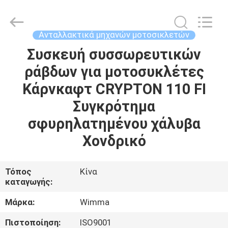
Litron
Spare
Parts
Co.,
Ltd..
Ανταλλακτικά μηχανών μοτοσικλετών
All
Rights
Συσκευή συσσωρευτικών
ΣΠΊΤΙ
Reserved.
ράβδων για μοτοσυκλέτες
ΠΡΟΪΌΝΤΑ
Κάρνκαφτ CRYPTON 110 FI
Συγκρότημα
ΒΊΝΤΕΟ
σφυρηλατημένου χάλυβα
Χονδρικό
ΣΧΕΤΙΚΆ
ΜΕ
Τόπος
Κίνα
καταγωγής:
ΕΜΆΣ
Μάρκα:
Wimma
ΕΠΙΣΚΕΨΉ
Πιστοποίηση:
ISO9001