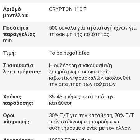
ΕΡΓΟΣΤΑΣΊΟΥ
Αριθμό
CRYPTON 110 FI
μοντέλου:
ΈΛΕΓΧΟΣ
Ποσότητα
500 σύνολα για τη διαταγή ιχνών για
ΠΟΙΌΤΗΤΑΣ
παραγγελίας
τη δοκιμή της ποιότητας.
min:
Τιμή:
To be negotiated
ΕΙΔΉΣΕΙΣ
Συσκευασία
Η ουδέτερη συσκευασία/η
λεπτομέρειες:
ζωηρόχρωμη συσκευασία
ΖΗΤΉΣΤΕ
κιβωτίων/φουσκαλών, ακολουθεί
ΜΙΑ
την απαίτηση των πελατών
ΠΡΟΣΦΟΡΆ
Χρόνος
35-45 ημέρες μετά από την
παράδοσης:
κατάθεση
ΧΆΡΤΗΣ
Όροι
30% T/T για την κατάθεση, 70% T/T
πληρωμής:
πρίν στέλνουμε, μπορούμε να
ΙΣΤΌΤΟΠΟΥ
συζητήσουμε ο ένας με τον άλλον.