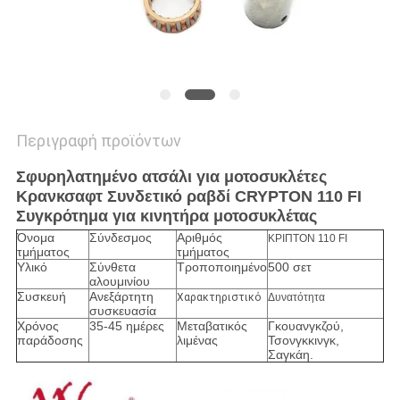
Περιγραφή προϊόντων
Σφυρηλατημένο ατσάλι για μοτοσυκλέτες
Κρανκσαφτ Συνδετικό ραβδί CRYPTON 110 FI
Συγκρότημα για κινητήρα μοτοσυκλέτας
Όνομα
Σύνδεσμος
Αριθμός
ΚΡΙΠΤΟΝ 110 FI
τμήματος
τμήματος
Υλικό
Σύνθετα
Τροποποιημένο
500 σετ
αλουμινίου
Συσκευή
Ανεξάρτητη
Χαρακτηριστικό
Δυνατότητα
συσκευασία
Χρόνος
35-45 ημέρες
Μεταβατικός
Γκουανγκζού,
παράδοσης
λιμένας
Τσονγκκινγκ,
Σαγκάη.