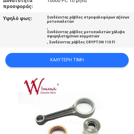
Δυνατότητα
10000 PC το μήνα
ΠΟΛΙΤΙΚΉ
προσφοράς:
ΜΥΣΤΙΚΌΤΗΤΑΣ
Υψηλό φως:
Συνδέοντας ράβδος στροφαλοφόρων αξόνων
μοτοσικλετών
,
Συνδέοντας ράβδος μοτοσικλετών χάλυβα
σφυρηλατημένων κομματιών
,
Συνδέοντας ράβδος CRYPTON 110 FI
ΚΑΛΎΤΕΡΗ ΤΙΜΉ