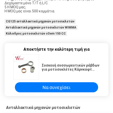
Δεχόμαστε μόνο T/T ή L/C.
5 Η MOQ μας;
Η MOQ μας είναι 500 κομμάτια.
CG125 ανταλλακτικά μηχανών μοτοσικλετών
Ανταλλακτικά μηχανών μοτοσικλετών WIMMA
Κύλινδρος μοτοσικλετών cOem 150 CC
Αποκτήστε την καλύτερη τιμή για
Συσκευή συσσωρευτικών ράβδων
για μοτοσυκλέτες Κάρνκαφτ
CRYPTON 110 FI Συγκρότημα
σφυρηλατημένου χάλυβα
Χονδρικό
Να συνεχίσει
Ανταλλακτικά μηχανών μοτοσικλετών