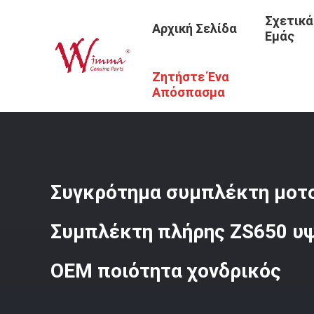
Σχετικά
Αρχική Σελίδα
Εμάς
Ζητήστε Ένα
Αρχική Σελίδα
/
Προϊόντα
/
Ανταλλακτικά Μηχανών Μο
Απόσπασμα
Συγκρότημα συμπλέκτη μοτ
Συμπλέκτη πλήρης ZS650 υ
OEM ποιότητα χονδρικός