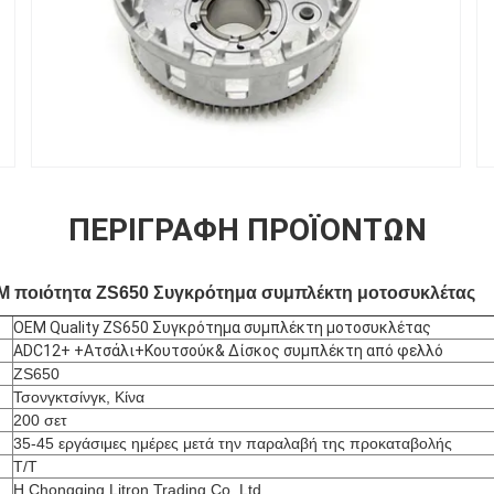
ΠΕΡΙΓΡΑΦΉ ΠΡΟΪΌΝΤΩΝ
 ποιότητα ZS650 Συγκρότημα συμπλέκτη μοτοσυκλέτας
OEM Quality ZS650 Συγκρότημα συμπλέκτη μοτοσυκλέτας
ADC12+ +Ατσάλι+Κουτσούκ& Δίσκος συμπλέκτη από φελλό
ZS650
Τσονγκτσίνγκ, Κίνα
200 σετ
35-45 εργάσιμες ημέρες μετά την παραλαβή της προκαταβολής
Τ/Τ
Η Chongqing Litron Trading Co. Ltd.