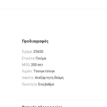
Προδιαγραφές
Σχήμα:
ZS650
Ετικέτα:
Γουίμα
MOQ:
200 σετ
Λιμάνι:
Τσονγκτσίνγκ
πακέτο:
Ανεξάρτητη δέσμη
Ποιότητα:
Ένα βαθμό