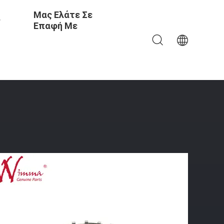
Μας Ελάτε Σε
ς
Επαφή Με
ρης ZS650 Υψηλής Απόδοσης OEM Ποιότητα Χονδρικός