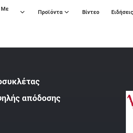
 Με
Προϊόντα
Βίντεο
Ειδήσει
τοσικλετών
/
Συγκρότημα Συμπλέκτη Μοτοσυκλέτας Συμπλέκτη Πλή
οσυκλέτας
ψηλής απόδοσης