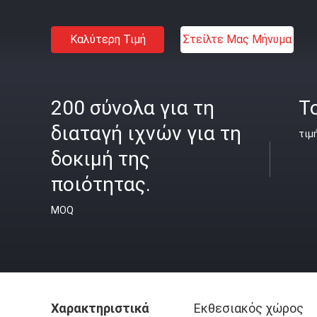
Καλύτερη Τιμή
Στείλτε Μας Μήνυμα
200 σύνολα για τη
To
διαταγή ιχνών για τη
τιμ
δοκιμή της
ποιότητας.
MOQ
Χαρακτηριστικά
Εκθεσιακός χώρος