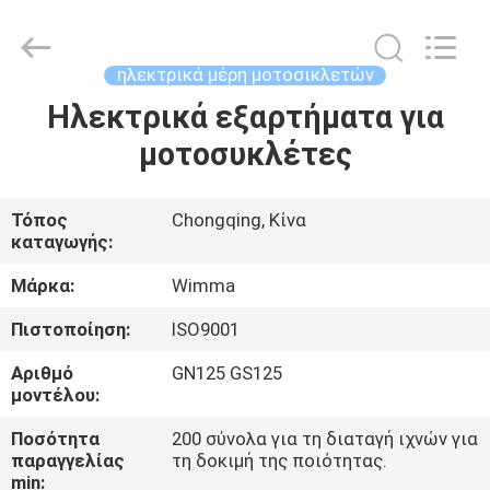
Litron
Spare
Parts
Co.,
Ltd..
ηλεκτρικά μέρη μοτοσικλετών
All
Rights
Ηλεκτρικά εξαρτήματα για
ΣΠΊΤΙ
Reserved.
μοτοσυκλέτες
ΠΡΟΪΌΝΤΑ
Τόπος
Chongqing, Κίνα
καταγωγής:
ΒΊΝΤΕΟ
Μάρκα:
Wimma
ΣΧΕΤΙΚΆ
Πιστοποίηση:
ISO9001
ΜΕ
Αριθμό
GN125 GS125
ΕΜΆΣ
μοντέλου:
Ποσότητα
200 σύνολα για τη διαταγή ιχνών για
παραγγελίας
τη δοκιμή της ποιότητας.
ΕΠΙΣΚΕΨΉ
min: