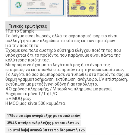
Γενικές ερωτήσεις
1Για το Sample:
Το δείγμα είναι δωρεάν, αλλά το αεροπορικό φορτίο είναι
συλλογή ή να μας πληρώσει το κόστος εκ των προτέρων.
Για την ποιότητα:
Έχουμε ένα πολύ αυστηρό σύστημα ελέγχου ποιότητας που
υπόσχεται ότι τα προϊόντα που παράγουμε είναι πάντα της
καλύτερης ποιότητας.
Μπορούμε να έχουμε το λογότυπό μας ή το όνομα της
εταιρείας να εκτυπωθεί στα προϊόντα ή την συσκευασία σας;
Το λογότυπό σας θα μπορούσε να τυπωθεί στα προϊόντα σας με
θερμή γραμματοσήμανση, εκτύπωση, ανάγλυφο, UV επίστρωση,
εκτύπωση με μεταξένινη οθόνη ή αυτοκόλλητο.
4 Ο χρόνος πληρωμής; / Μπορώ να πληρώσω με paypal;
Δεχόμαστε μόνο T/T ή L/C.
5 Η MOQ μας;
Η MOQ μας είναι 500 κομμάτια.
175cc σπείρα ανάφλεξης μοτοσικλετών
3W4S σπείρα ανάφλεξης μοτοσικλετών
Το Dtsi bajaj ανακαλύπτει το διορθωτή 125