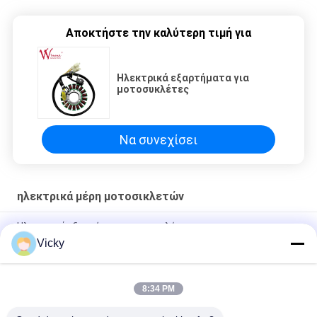
Αποκτήστε την καλύτερη τιμή για
Ηλεκτρικά εξαρτήματα για
μοτοσυκλέτες
Να συνεχίσει
ηλεκτρικά μέρη μοτοσικλετών
Ηλεκτρικά εξαρτήματα μοτοσυκλέτας
Vicky
Ηλεκτρικός σύνδεσμος αναμεταδότης μοτοσυκλέτας Kriss
100 για αγοραστές B2B Καλή απόδοση Άντρας 6,3mm
8:34 PM
Ηλεκτρικό ρελέ διακόπτη μοτοσυκλέτας για NOUVO αρσενικό
πιν-κόνακτο τύπου 12V