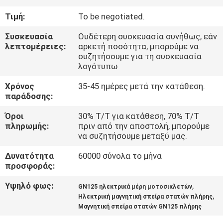
ΕΡΓΟΣΤΑΣΊΟΥ
Τιμή:
To be negotiated.
ΈΛΕΓΧΟΣ
Συσκευασία
Ουδέτερη συσκευασία συνήθως, εάν
λεπτομέρειες:
αρκετή ποσότητα, μπορούμε να
ΠΟΙΌΤΗΤΑΣ
συζητήσουμε για τη συσκευασία
λογότυπω
ΕΙΔΉΣΕΙΣ
Χρόνος
35-45 ημέρες μετά την κατάθεση.
παράδοσης:
Όροι
30% T/T για κατάθεση, 70% T/T
ΖΗΤΉΣΤΕ
πληρωμής:
πριν από την αποστολή, μπορούμε
ΜΙΑ
να συζητήσουμε μεταξύ μας.
ΠΡΟΣΦΟΡΆ
Δυνατότητα
60000 σύνολα το μήνα
προσφοράς:
ΧΆΡΤΗΣ
Υψηλό φως:
,
GN125 ηλεκτρικά μέρη μοτοσικλετών
,
Ηλεκτρική μαγνητική σπείρα στατών πλήρης
ΙΣΤΌΤΟΠΟΥ
Μαγνητική σπείρα στατών GN125 πλήρης