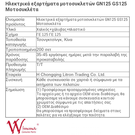
Ηλεκτρικά εξαρτήματα μοτοσυκλετών GN125 GS125
Μοτοσυκλέτα
Ονομασία
Ηλεκτρικά εξαρτήματα μοτοσυκλετών GN125 GS125
προϊόντος
Μοτοσυκλέτα
Υλικό
Χαλκός+χάλυβας+πλαστικό
Σχήμα
ΓΕ 125 ΓΕ 125
Τοποθεσία
Τσονγκτσίνγκ, Κίνα
καταγωγής
Τροποποιημένο
200 σετ
Χρόνος
35-45 εργάσιμες ημέρες μετά την παραλαβή της
παράδοσης
προκαταβολής
Προθεσμία
Τ/Τ
πληρωμής
Εταιρεία
Η Chongqing Litron Trading Co. Ltd.
Συσκευή
Κάθε συσκευασία σε χαρτιά ή σύμφωνα με τα
αιτήματα των πελατών.
Σημείωση
(1) Προσφέρουμε προσαρμοσμένες υπηρεσίες.
Το αρχείο μας ή το αρχείο OEM είναι διαθέσιμο, θα
μπορούσαμε να κάνουμε συσκευασία κουτιού
χρώματος σύμφωνα με τις απαιτήσεις σας.
(2) OEM Διαθέσιμο
Θα μπορούσαμε να προσφέρουμε δείγματα στους
πελάτες για να ελέγξουμε την ποιότητα.