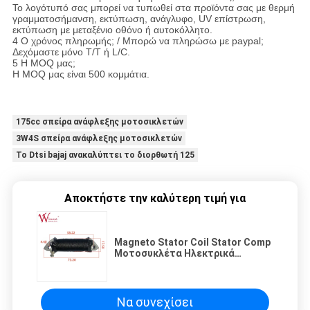
Το λογότυπό σας μπορεί να τυπωθεί στα προϊόντα σας με θερμή
γραμματοσήμανση, εκτύπωση, ανάγλυφο, UV επίστρωση,
εκτύπωση με μεταξένιο οθόνο ή αυτοκόλλητο.
4 Ο χρόνος πληρωμής; / Μπορώ να πληρώσω με paypal;
Δεχόμαστε μόνο T/T ή L/C.
5 Η MOQ μας;
Η MOQ μας είναι 500 κομμάτια.
175cc σπείρα ανάφλεξης μοτοσικλετών
3W4S σπείρα ανάφλεξης μοτοσικλετών
Το Dtsi bajaj ανακαλύπτει το διορθωτή 125
Αποκτήστε την καλύτερη τιμή για
Magneto Stator Coil Stator Comp
Μοτοσυκλέτα Ηλεκτρικά
εξαρτήματα Κινέζικο
εργοστάσιο AX100 18 πόλους
Να συνεχίσει