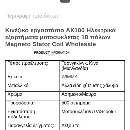
Περιγραφή προϊόντων
Κινέζικο εργοστάσιο AX100 Ηλεκτρικά
εξαρτήματα μοτοσυκλέτας 18 πόλων
Magneto Stator Coil Wholesale
Τόπος προέλευσης:
Τσονγκκίνγκ, Κίνα
(Μιανλανδία)
Ετικέτα:
WIMMA
Μεταλλικό:
Άλλα είδη χύτευσης χάλυβα
Χρώμα:
Ασημένιο/Μαύρο
Τροφοδοσία:
500 σετ/τμήμα
Εγκατάσταση
Μοτοσυκλέτα/ATV/Scooter
ποδηλάτου:
Παραγγελία δείγματος:
Δέξου το.