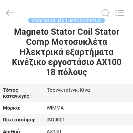
Litron
Spare
Parts
Co.,
Ltd..
ηλεκτρικά μέρη μοτοσικλετών
All
Rights
Magneto Stator Coil Stator
ΣΠΊΤΙ
Reserved.
Comp Μοτοσυκλέτα
ΠΡΟΪΌΝΤΑ
Ηλεκτρικά εξαρτήματα
Κινέζικο εργοστάσιο AX100
ΒΊΝΤΕΟ
18 πόλους
ΣΧΕΤΙΚΆ
Τόπος
Τσονγκτσίνγκ, Κίνα
καταγωγής:
ΜΕ
ΕΜΆΣ
Μάρκα:
WIMMA
Πιστοποίηση:
ISO9001
ΕΠΙΣΚΕΨΉ
Αριθμό
AX100