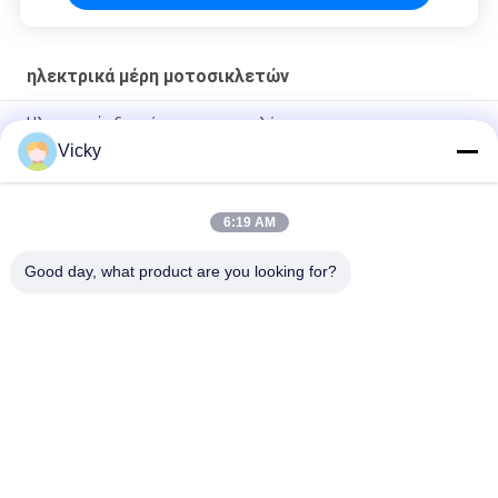
ηλεκτρικά μέρη μοτοσικλετών
Ηλεκτρικά εξαρτήματα μοτοσυκλέτας
Vicky
Ηλεκτρικός σύνδεσμος αναμεταδότης μοτοσυκλέτας Kriss
100 για αγοραστές B2B Καλή απόδοση Άντρας 6,3mm
6:19 AM
Ηλεκτρικό ρελέ διακόπτη μοτοσυκλέτας για NOUVO αρσενικό
πιν-κόνακτο τύπου 12V
Good day, what product are you looking for?
Λαϊκή κατηγορία
Όλα
Ανταλλακτικά 
Ηλεκτρικά Μέρη 
Μηχανών 
Μοτοσικλετών
Μοτοσικλετών
Μέρη Μετάδοσης 
Αυτόματη Μηχανή 
Μοτοσικλετών
Καλωδίων