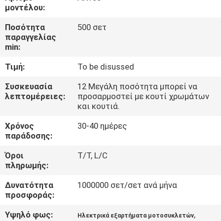
ΕΡΓΟΣΤΑΣΊΟΥ
μοντέλου:
Ποσότητα
500 σετ
ΈΛΕΓΧΟΣ
παραγγελίας
min:
ΠΟΙΌΤΗΤΑΣ
Τιμή:
To be disussed
ΕΙΔΉΣΕΙΣ
Συσκευασία
12 Μεγάλη ποσότητα μπορεί να
λεπτομέρειες:
προσαρμοστεί με κουτί χρωμάτων
και κουτιά.
ΖΗΤΉΣΤΕ
Χρόνος
30-40 ημέρες
ΜΙΑ
παράδοσης:
ΠΡΟΣΦΟΡΆ
Όροι
T/T, L/C
πληρωμής:
ΧΆΡΤΗΣ
Δυνατότητα
1000000 σετ/σετ ανά μήνα
προσφοράς:
ΙΣΤΌΤΟΠΟΥ
Υψηλό φως:
,
Ηλεκτρικά εξαρτήματα μοτοσυκλετών